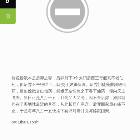
传说嫦娥本是后羿之妻，后羿射下9个太阳后西王母赐其不老仙
药，但后羿不舍得吃下，就 交于嫦娥保管。后羿门徒蓬蒙觊觎仙
药，逼迫嫦娥交出仙药，嫦娥无奈情急之下吞下仙药，便向天上
飞去。当日正是八月十五，月亮又大又亮，因不舍后羿，嫦娥就
停在了离地球最近的月亮，从此长居广寒宫。后羿回家后心痛不
止，于是每年八月十五便摆下宴席对着月亮与嫦娥团聚。
by: Likai Laoshi