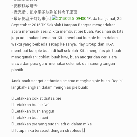
• 把樱桃放进去
• 做完后，把水果派放到塑料盒子里面
• 最后把盒子钉起来[:id]
Pada hari jumat, 25
September 2015 TK Sekolah Harapan Bangsa mengadakan
acara memasak sesi 2, kita membuat pie buah. Pada hari itu kita
juga ada makan bersama. Kita membuat kue pie buah dalam
waktu yang berbeda setiap kelasnya. Play Group dan TK-A
membuat kue pie buah di hall sekolah. Kita menghias pie buah
menggunakan: coklat, buah kiwi, buah anggur dan ceri. Para
siswa dan para guru memakai celemek dan sarung tangan
plastik.
Anak-anak sangat anthusias selama menghias pie buah. Begini
langkah-langkah dalam menghias pie buah:
 Letakkan coklat diatas pie
 Letakkan buah kiwi
 Letakkan buah anggur
 Letakkan buah ceri
 Letakkan pie yang sudah jadi di dalam mika
 Tutup mika tersebut dengan strapless.[:]