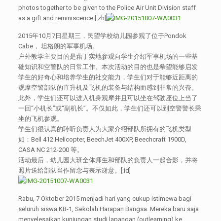
photos together to be given to the Police Air Unit Division staff
as a gift and reminiscence.[:zh]
2015年10月7日星期三，民望学校幼儿园参观了位于Pondok
Cabe， 坦格朗的军事机场。
户外教学主要目的是藉于实地参观向学生介绍军事机场的一些基
础知识和空警队的日常工作。本次活动的目的也是希望能够启发
学生的好奇心和培养学生的社交能力，学生们对于能够近距离的
观摩空警部队的直升机及飞机的装备与结构而感到非常的兴奋。
此外，学生们还可以进入机身观摩并且可以坐在驾驶座位上当了
一回“小机长”或“副机长”。不仅如此，学生们还可以到空警警长乘
坐的飞机参观。
学生们很认真的聆听负责人为大家介绍部队所拥有的飞机类型
如：Bell 412 Helicopter, BeechJet 400XP, Beechcraft 1900D,
CASA NC 212-200 等。
活动最后，幼儿园大班全体师生和部队的负责人一起合影，并将
照片送给部队当作留念与表示谢意。[:id]
Rabu, 7 Oktober 2015 menjadi hari yang cukup istimewa bagi
seluruh siswa KB-1, Sekolah Harapan Bangsa. Mereka baru saja
menyelesaikan kunjungan studi lapangan (outlearning) ke