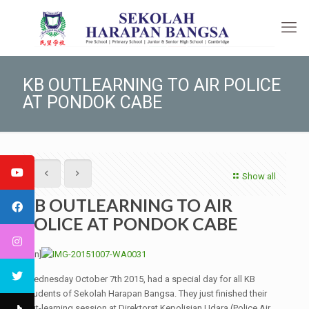
KB OUTLEARNING TO AIR POLICE
AT PONDOK CABE
Show all
KB OUTLEARNING TO AIR
POLICE AT PONDOK CABE
[:en]
Wednesday October 7th 2015, had a special day for all KB
students of Sekolah Harapan Bangsa. They just finished their
out-learning session at Direktorat Kepolisian Udara (Police Air