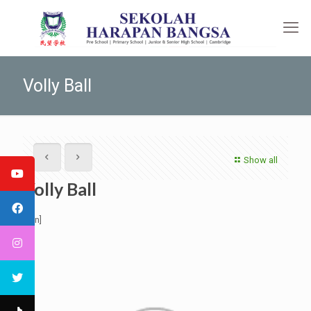
Volly Ball
Show all
Volly Ball
[:en]