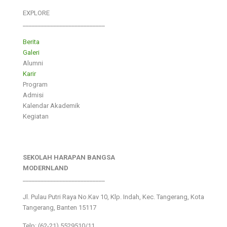
EXPLORE
___________________________
Berita
Galeri
Alumni
Karir
Program
Admisi
Kalendar Akademik
Kegiatan
SEKOLAH HARAPAN BANGSA
MODERNLAND
___________________________
Jl. Pulau Putri Raya No.Kav 10, Klp. Indah, Kec. Tangerang, Kota
Tangerang, Banten 15117
Telp: (62-21) 5529510/11