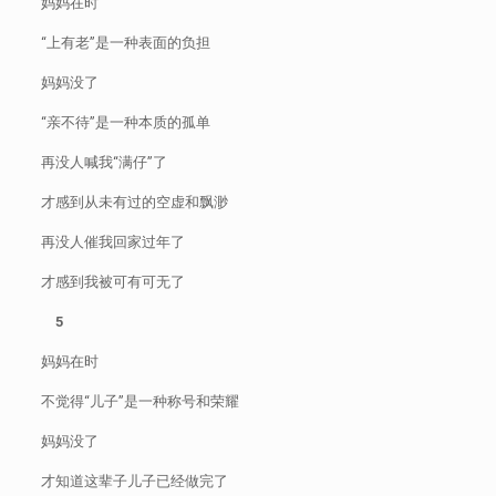
妈妈在时
“上有老”是一种表面的负担
妈妈没了
“亲不待”是一种本质的孤单
再没人喊我“满仔”了
才感到从未有过的空虚和飘渺
再没人催我回家过年了
才感到我被可有可无了
5
妈妈在时
不觉得“儿子”是一种称号和荣耀
妈妈没了
才知道这辈子儿子已经做完了