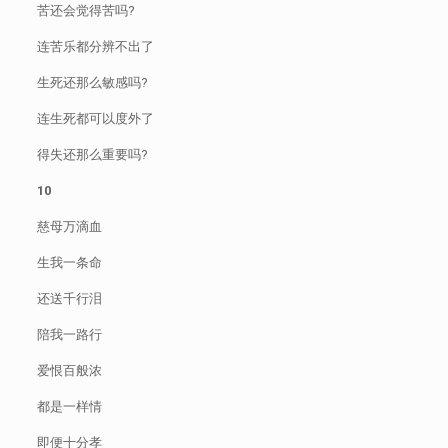
苦还会觉得苦吗?
连苦乐都分辨不出了
生死还那么敏感吗?
连生死都可以度外了
得失还那么重要吗?
10
慈母万滴血
生我一条命
还送千行泪
陪我一路行
爱恨百般浓
都是一样情
即便十分孝