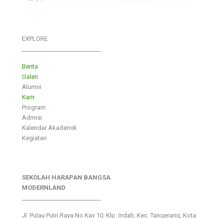
EXPLORE
___________________________
Berita
Galeri
Alumni
Karir
Program
Admisi
Kalendar Akademik
Kegiatan
SEKOLAH HARAPAN BANGSA
MODERNLAND
___________________________
Jl. Pulau Putri Raya No.Kav 10, Klp. Indah, Kec. Tangerang, Kota