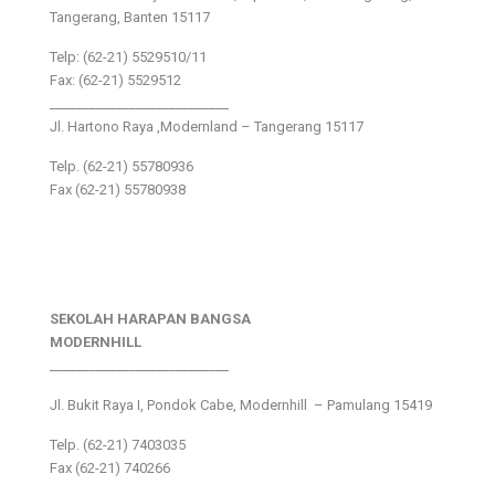
Tangerang, Banten 15117
Telp: (62-21) 5529510/11
Fax: (62-21) 5529512
___________________________
Jl. Hartono Raya ,Modernland – Tangerang 15117
Telp. (62-21) 55780936
Fax (62-21) 55780938
SEKOLAH HARAPAN BANGSA
MODERNHILL
___________________________
Jl. Bukit Raya I, Pondok Cabe, Modernhill – Pamulang 15419
Telp. (62-21) 7403035
Fax (62-21) 740266
___________________________