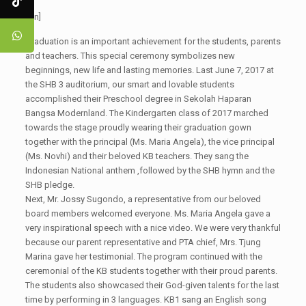
[:en]
Graduation is an important achievement for the students, parents
and teachers. This special ceremony symbolizes new
beginnings, new life and lasting memories. Last June 7, 2017 at
the SHB 3 auditorium, our smart and lovable students
accomplished their Preschool degree in Sekolah Haparan
Bangsa Modernland. The Kindergarten class of 2017 marched
towards the stage proudly wearing their graduation gown
together with the principal (Ms. Maria Angela), the vice principal
(Ms. Novhi) and their beloved KB teachers. They sang the
Indonesian National anthem ,followed by the SHB hymn and the
SHB pledge.
Next, Mr. Jossy Sugondo, a representative from our beloved
board members welcomed everyone. Ms. Maria Angela gave a
very inspirational speech with a nice video. We were very thankful
because our parent representative and PTA chief, Mrs. Tjung
Marina gave her testimonial. The program continued with the
ceremonial of the KB students together with their proud parents.
The students also showcased their God-given talents for the last
time by performing in 3 languages. KB1 sang an English song