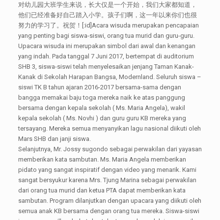
对幼儿园大班学生来说，长大仅是一个开始，我们大家都知道，
他们已经准备好自己踏入小学。孩子们啊，这一年以来你们也很
努力的学习了。祝贺！[:id]Acara wisuda merupakan pencapaian
yang penting bagi siswa-siswi, orang tua murid dan guru-guru.
Upacara wisuda ini merupakan simbol dari awal dan kenangan
yang indah. Pada tanggal 7 Juni 2017, bertempat di auditorium
SHB 3, siswa-siswi telah menyelesaikan jenjang Taman Kanak-
Kanak di Sekolah Harapan Bangsa, Modernland. Seluruh siswa –
siswi TK B tahun ajaran 2016-2017 bersama-sama dengan
bangga memakai baju toga mereka naik ke atas panggung
bersama dengan kepala sekolah ( Ms. Maria Angela), wakil
kepala sekolah ( Ms. Novhi ) dan guru guru KB mereka yang
tersayang. Mereka semua menyanyikan lagu nasional diikuti oleh
Mars SHB dan janji siswa.
Selanjutnya, Mr. Jossy sugondo sebagai perwakilan dari yayasan
memberikan kata sambutan. Ms. Maria Angela memberikan
pidato yang sangat inspiratif dengan video yang menarik. Kami
sangat bersyukur karena Mrs. Tjung Marina sebagai perwakilan
dari orang tua murid dan ketua PTA dapat memberikan kata
sambutan. Program dilanjutkan dengan upacara yang diikuti oleh
semua anak KB bersama dengan orang tua mereka. Siswa-siswi