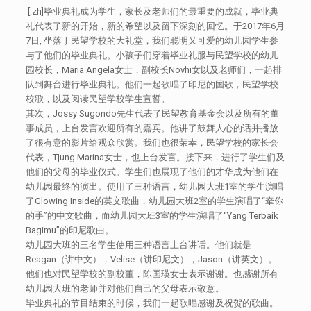
[:zh]毕业典礼成为学生，家长及老师们的最重要的成就，毕业典
礼代表了新的开始，新的希望以及留下深刻的回忆。于2017年6月
7日, 坐落于民望学校的大礼堂，我们聪明又可爱的幼儿园学生参
与了他们的毕业典礼。小孩子们穿着毕业礼服与民望学校的幼儿
园校长，Maria Angela女士，副校长Novhi女以及老师们，一起排
队到舞台进行毕业典礼。他们一起歌唱了印尼的国歌，民望学校
校歌，以及阅读民望学校学生宣誓。
其次，Jossy Sugondo先生代表了民望教育基金会以及所有的董
事成员，上台发言欢迎所有的嘉宾。他讲了鼓舞人心的话并播放
了很有意的影片给观众欣赏。我们也很荣幸，民望学校的家长会
代表，Tjung Marina女士，也上台发言。接下来，进行了学生们及
他们的父母的毕业仪式。学生们也展现了他们的才华成为他们在
幼儿园最终的演出。使用了三种语言，幼儿园大班1室的学生演唱
了Glowing Inside的英文歌曲，幼儿园大班2室的学生演唱了“牵你
的手”的中文歌曲，而幼儿园大班3室的学生演唱了“Yang Terbaik
Bagimu”的印尼歌曲。
幼儿园大班的三名学生使用三种语言上台讲话。他们就是
Reagan（讲中文），Velise（讲印尼文），Jason（讲英文）。
他们也对民望学校的副校董，陈国瑛女士表示谢谢。也感谢所有
幼儿园大班的老师并对他们自己的父母表示敬意。
毕业典礼的节目结束的时候，我们一起歌唱感谢及祝贺的歌曲。