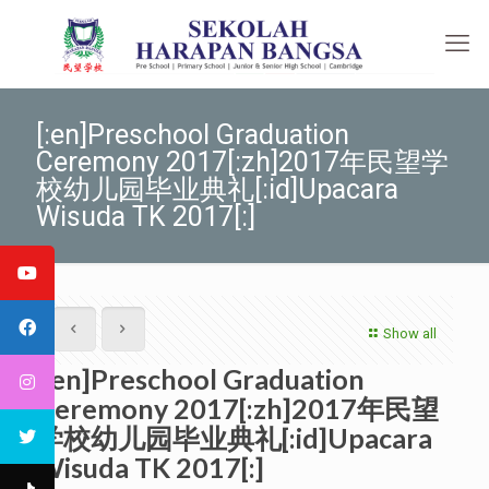
[:en]Preschool Graduation
Ceremony 2017[:zh]2017年民望学
校幼儿园毕业典礼[:id]Upacara
Wisuda TK 2017[:]
Show all
[:en]Preschool Graduation
Ceremony 2017[:zh]2017年民望
学校幼儿园毕业典礼[:id]Upacara
Wisuda TK 2017[:]