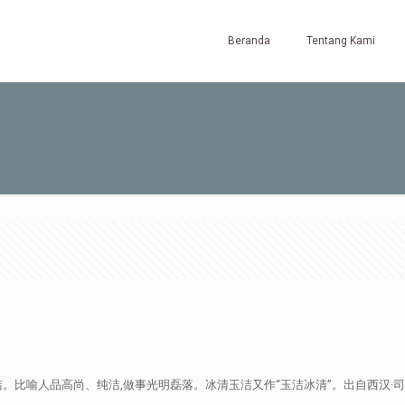
Beranda
Tentang Kami
纯洁。比喻人品高尚、纯洁,做事光明磊落。冰清玉洁又作“玉洁冰清”。出自西汉