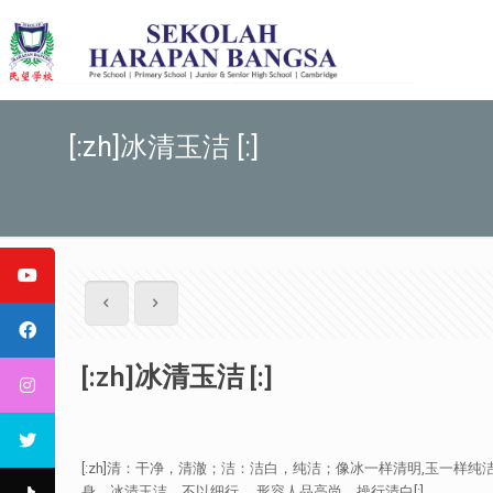
[:zh]冰清玉洁 [:]
[:zh]冰清玉洁 [:]
[:zh]清：干净，清澈；洁：洁白，纯洁；像冰一样清明,玉一样
身，冰清玉洁，不以细行。 形容人品高尚、操行清白[:]