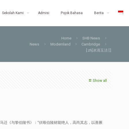
Sekolah Kami
Admisi
Pojok Bahasa
Berita
Home
SHB News
News
Modernland
Cambridge
[:zh]冰清玉洁 [:]
Show all
·司马迁《与挚伯陵书》：“伏唯伯陵材能绝人，高尚其志，以善厥