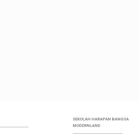
SEKOLAH HARAPAN BANGSA
________________
MODERNLAND
___________________________