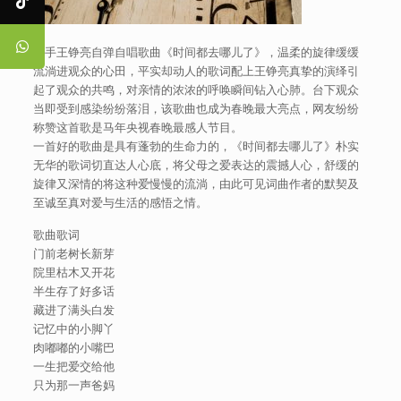
歌手王铮亮自弹自唱歌曲《时间都去哪儿了》，温柔的旋律缓缓
流淌进观众的心田，平实却动人的歌词配上王铮亮真挚的演绎引
起了观众的共鸣，对亲情的浓浓的呼唤瞬间钻入心肺。台下观众
当即受到感染纷纷落泪，该歌曲也成为春晚最大亮点，网友纷纷
称赞这首歌是马年央视春晚最感人节目。
一首好的歌曲是具有蓬勃的生命力的，《时间都去哪儿了》朴实
无华的歌词切直达人心底，将父母之爱表达的震撼人心，舒缓的
旋律又深情的将这种爱慢慢的流淌，由此可见词曲作者的默契及
至诚至真对爱与生活的感悟之情。
歌曲歌词
门前老树长新芽
院里枯木又开花
半生存了好多话
藏进了满头白发
记忆中的小脚丫
肉嘟嘟的小嘴巴
一生把爱交给他
只为那一声爸妈