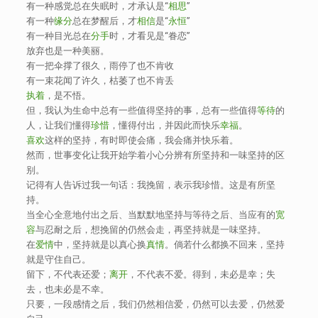
有一种感觉总在失眠时，才承认是“
相思
”
有一种
缘分
总在梦醒后，才
相信
是“
永恒
”
有一种目光总在
分手
时，才看见是“眷恋”
放弃也是一种美丽。
有一把伞撑了很久，雨停了也不肯收
有一束花闻了许久，枯萎了也不肯丢
执着
，是不悟。
但，我认为生命中总有一些值得坚持的事，总有一些值得
等待
的
人，让我们懂得
珍惜
，懂得付出，并因此而快乐
幸福
。
喜欢
这样的坚持，有时即使会痛，我会痛并快乐着。
然而，世事变化让我开始学着小心分辨有所坚持和一味坚持的区
别。
记得有人告诉过我一句话：我挽留，表示我珍惜。这是有所坚
持。
当全心全意地付出之后、当默默地坚持与等待之后、当应有的
宽
容
与忍耐之后，想挽留的仍然会走，再坚持就是一味坚持。
在
爱情
中，坚持就是以真心换
真情
。倘若什么都换不回来，坚持
就是守住自己。
留下，不代表还爱；
离开
，不代表不爱。得到，未必是幸；失
去，也未必是不幸。
只要，一段感情之后，我们仍然相信爱，仍然可以去爱，仍然爱