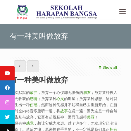
有一种美叫做放弃
Show all
有一种美叫做放弃
一次默默的
放弃
，放弃一个心仪却无缘份的
朋友
；放弃某种投入
却无收获的
感情
；放弃某种
心灵
的期望；放弃某种思想。这时就
会生出一种
伤感
，然而这种伤感并不妨碍自己去重新开始，在新
的时空内将音乐重听一遍，将
故事
在说一遍！因为这是一种自然
的告别与放弃，它富有超脱精神，因而伤感得
美丽
！
曾经有种
感觉
，想让它成为永远。过了许多年，才发现它已渐渐
消逝了。然后才懂：原来握在手里的，不一定就是我们真正
拥有