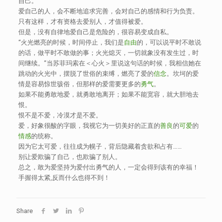
自己。
爱自己的人，会不断地追求完善，会对自己的感情和行为负责。
只有这样，才有资格去爱别人，才值得被爱。
但是，没有自律地爱自己是危险的，很容易变成自私。
“火光燃亮的时候，时间停止，我们是
自由
的，可以说平时不敢说
的话，做平时不敢做的事；火光熄灭，一切就象没有发生过，时
间继续。”当苏菲玛索在＜心火＞里说这句话的时候，我相信她在
跳动的火光中，摆脱了世俗的束缚，燃亮了爱的
信念
。坎坷的爱
情是容易惊世骇俗，但那样的爱需要更多的
勇气
。
如果不能勇敢地爱，就勇敢地离开；如果不能宽容，就大胆地去
恨。
恨不是不爱，冷漠才是不爱。
爱，好象很酸的字眼，我视它为一切美好的正直的
善良
的
可爱
的
情感
的统称。
因为它太可爱，往往成为幌子，背后隐藏着贪欲和占有……
别让爱欺骗了自己，也欺骗了别人。
总之，敢为爱坚持为爱付出勇气的人，一定会得到该有的幸福！
手握得太紧,反而什么也得不到！
Share