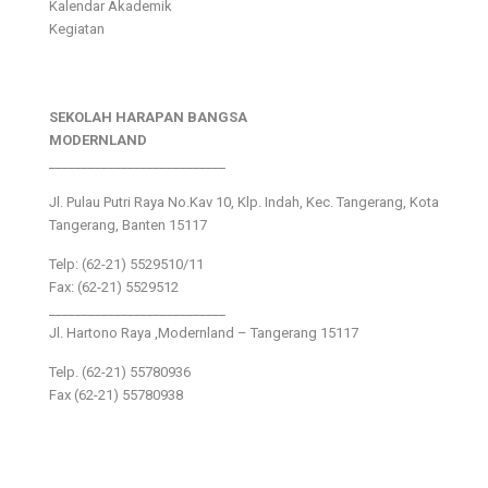
Kalendar Akademik
Kegiatan
SEKOLAH HARAPAN BANGSA
MODERNLAND
___________________________
Jl. Pulau Putri Raya No.Kav 10, Klp. Indah, Kec. Tangerang, Kota
Tangerang, Banten 15117
Telp: (62-21) 5529510/11
Fax: (62-21) 5529512
___________________________
Jl. Hartono Raya ,Modernland – Tangerang 15117
Telp. (62-21) 55780936
Fax (62-21) 55780938