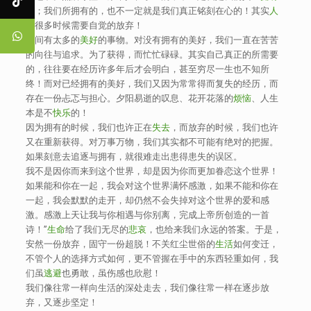
的；我们所拥有的，也不一定就是我们真正铭刻在心的！其实
人
生
很多时候需要自觉的放弃！
世间有太多的
美好
的事物。对没有拥有的美好，我们一直在苦苦
的向往与追求。为了获得，而忙忙碌碌。其实自己真正的所需要
的，往往要在经历许多年后才会明白，甚至穷尽一生也不知所
终！而对已经拥有的美好，我们又因为常常得而复失的经历，而
存在一份忐忑与担心。夕阳易逝的叹息、花开花落的
烦恼
、人生
本是不
快乐
的！
因为拥有的时候，我们也许正在
失去
，而放弃的时候，我们也许
又在重新获得。对万事万物，我们其实都不可能有绝对的把握。
如果刻意去追逐与拥有，就很难走出患得患失的误区。
我不是因你而来到这个世界，却是因为你而更加眷恋这个世界！
如果能和你在一起，我会对这个世界满怀感激，如果不能和你在
一起，我会默默的走开，却仍然不会失掉对这个世界的爱和感
激。感激上天让我与你相遇与你别离，完成上帝所创造的一首
诗！”
生命
给了我们无尽的
悲哀
，也给来我们永远的答案。于是，
安然一份放弃，固守一份超脱！不关红尘世俗的
生活
如何变迁，
不管个人的选择方式如何，更不管握在手中的东西轻重如何，我
们虽
逃避
也勇敢，虽伤感也欣慰！
我们像往常一样向生活的深处走去，我们像往常一样在逐步放
弃，又逐步坚定！