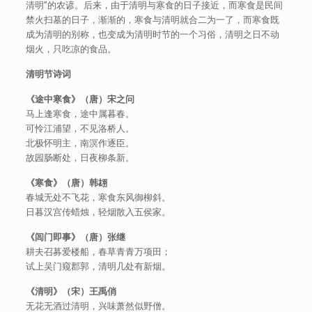
清明”的农谚。后来，由于清明与寒食的日子接近，而寒食是民间
禁火扫墓的日子，渐渐的，寒食与清明就合二为一了，而寒食既
成为清明的别称，也变成为清明时节的一个习俗，清明之日不动
烟火，只吃凉的食品。
清明节诗词
《途中寒食》（唐）宋之问
马上逢寒食，途中属暮春。
可怜江浦望，不见洛桥人。
北极怀明主，南溟作逐臣。
故园肠断处，日夜柳条新。
《寒食》（唐）韩翃
春城无处不飞花，寒食东风御柳斜。
日暮汉宫传蜡烛，轻烟散入五侯家。
《闾门即事》（唐）张继
耕夫召募爱楼船，春草青青万项田；
试上吴门窥郡郭，清明几处有新烟。
《清明》（宋）王禹俏
无花无酒过清明，兴味萧然似野僧。