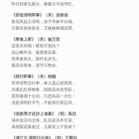
昨日邻家乞新火，晓窗分与读书灯。
《苏堤清明即事》（宋）吴惟信
梨花风起正清明，游子寻春半出城。
日暮笙歌收拾去，万株杨柳属流莺。
《寒食上冢》（宋）杨万里
迳直夫何细！桥危可免扶？
远山枫外淡，破屋麦边孤。
宿草春风又，新阡去岁无。
梨花自寒食，进节只愁余。
《郊行即事》（宋）程颢
芳草绿野恣行事，春入遥山碧四周；
兴逐乱红穿柳巷，固因流水坐苔矶；
莫辞盏酒十分劝，只恐风花一片红；
况是清明好天气，不妨游衍莫忘归。
《送陈秀才还沙上省墓》（明）高启
满衣血泪与尘埃，乱后还乡亦可哀。
风雨梨花寒食过，几家坟上子孙来？
《清江引
清明日出游》（明）王磐问