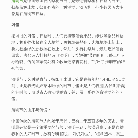
清明节
是中国最重要的祭祀节日，是最适合祭祖和扫墓的日子。
扫墓俗称上坟，祭祀死者的一种活动。汉族和一些少数民族大多
都是在清明节扫墓。
习俗
按照旧的习俗，扫墓时，人们要携带酒食果品、纸钱等物品到墓
地，将食物供祭在亲人墓前，再将纸钱焚化，为坟墓培上新土，
折几枝嫩绿的新枝插在坟上，然后叩头行礼祭拜，最后吃掉酒食
回家。唐代诗人杜牧的诗《清明》：“清明时节雨纷纷，路上行人
欲断魂。借问酒家何处有？牧童遥指杏花村。”写出了清明节的特
殊气氛。
清明节，又叫踏青节，按阳历来说，它是在每年的4月4日至6日之
间，正是春光明媚草木吐绿的时节，也正是人们春游[古代叫踏青]
的好时候，所以古人有清明踏青，并开展一系列体育活动的的习
俗。
清明节的由来与传说：
中国传统的清明节大约始于周代，已有二千五百多年的历史。清
明最开始是一个很重要的节气，清明一到，气温升高，正是春耕
春种的大好时节，故有“清明前后，种瓜种豆”。“植树造林，莫过