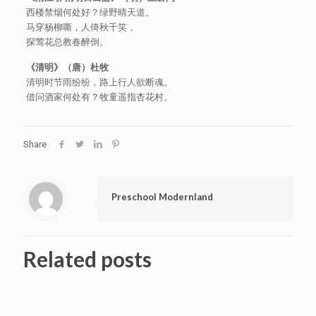
西楼禁烟何处好？绿野晴天道。
马穿杨柳嘶，人倚秋千笑，
探莺花总教春醉倒。
《清明》（唐）杜牧
清明时节雨纷纷，路上行人欲断魂。
借问酒家何处有？牧童遥指杏花村。
Share
Preschool Modernland
Related posts