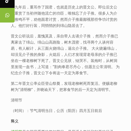
十九年后，重耳作了国君，也就是历史上的晋文公。即位后文公
重重赏了当初伴随他流亡的功臣，唯独忘了介子推。很多人为介
子推鸣不平，劝他面君讨赏，然而介子推最鄙视那些争功讨赏的
人。他打好行装，同悄悄的到绵山隐居去了。
晋文公听说后，羞愧莫及，亲自带人去请介子推 ，然而介子推已
离家去了绵山。绵山山高路险，树木茂密，找寻两个人谈何容
易，有人献计，从三面火烧绵山，逼出介子推。 大火烧遍绵山，
却没见介子推的身影，火熄后，人们才发现背老母亲的介子推已
坐在一棵老柳树下死了。晋文公见状，恸哭不。装殓时，从树洞
里发现一血书，上写道：“割肉奉君尽丹心，但愿主公常清明。 为
纪念介子推，晋文公下令将这一天定为寒食节。
第二年晋文公率众臣登山祭奠，发现老柳树死而复活。便赐老柳
树为”清明柳“，并晓谕天下，把寒食节的后一天定为清明节。
清明节
（时间）：节气清明当日，公历（阳历）四月五日前后
释义