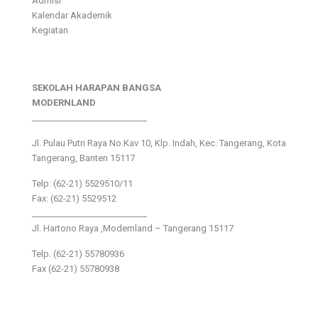
Admisi
Kalendar Akademik
Kegiatan
SEKOLAH HARAPAN BANGSA
MODERNLAND
___________________________
Jl. Pulau Putri Raya No.Kav 10, Klp. Indah, Kec. Tangerang, Kota
Tangerang, Banten 15117
Telp: (62-21) 5529510/11
Fax: (62-21) 5529512
___________________________
Jl. Hartono Raya ,Modernland – Tangerang 15117
Telp. (62-21) 55780936
Fax (62-21) 55780938