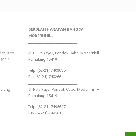
SEKOLAH HARAPAN BANGSA
MODERNHILL
___________________________
ndah, Kec.
Jl. Bukit Raya I, Pondok Cabe, Modernhill –
15117
Pamulang 15419
Telp. (62-21) 7403035
Fax (62-21) 740266
___________________________
gerang
Jl. Pala Raya, Pondok Cabe, Modernhill –
Pamulang 15419
Telp. (62-21) 7495617
Fax (62-21) 7495615