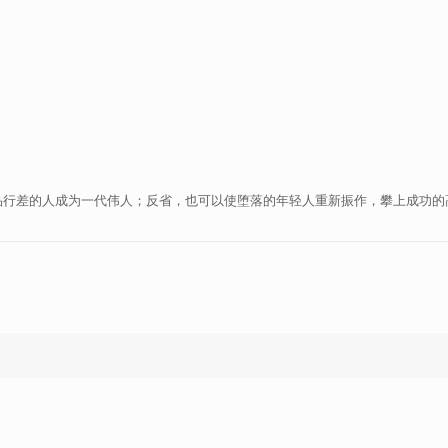
品行差的人成为一代伟人；反省，也可以使堕落的年轻人重新振作，攀上成功的