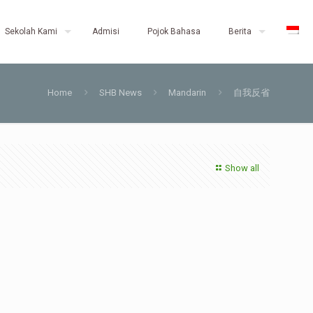
Sekolah Kami
Admisi
Pojok Bahasa
Berita
Home
SHB News
Mandarin
自我反省
Show all