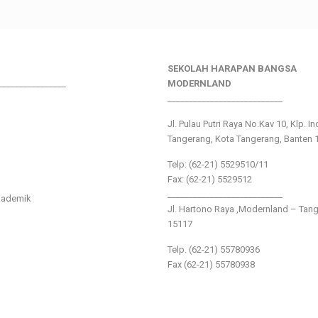
SEKOLAH HARAPAN BANGSA
________________
MODERNLAND
___________________________
Jl. Pulau Putri Raya No.Kav 10, Klp. I
Tangerang, Kota Tangerang, Banten 
Telp: (62-21) 5529510/11
Fax: (62-21) 5529512
___________________________
kademik
Jl. Hartono Raya ,Modernland – Tan
15117
Telp. (62-21) 55780936
Fax (62-21) 55780938