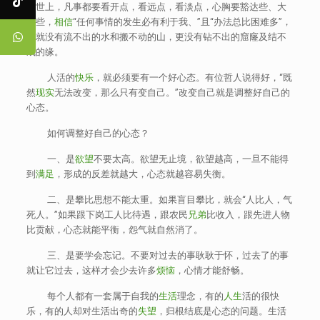
在世上，凡事都要看开点，看远点，看淡点，心胸要豁达些、大
度些，
相信
“任何事情的发生必有利于我、”且“办法总比困难多”，
也就没有流不出的水和搬不动的山，更没有钻不出的窟窿及结不
成的缘。
人活的
快乐
，就必须要有一个好心态。有位哲人说得好，“既
然
现实
无法改变，那么只有变自己。”改变自己就是调整好自己的
心态。
如何调整好自己的心态？
一、是
欲望
不要太高。欲望无止境，欲望越高，一旦不能得
到
满足
，形成的反差就越大，心态就越容易失衡。
二、是攀比思想不能太重。如果盲目攀比，就会“人比人，气
死人。”如果跟下岗工人比待遇，跟农民
兄弟
比收入，跟先进人物
比贡献，心态就能平衡，怨气就自然消了。
三、是要学会忘记。不要对过去的事耿耿于怀，过去了的事
就让它过去，这样才会少去许多
烦恼
，心情才能舒畅。
每个人都有一套属于自我的
生活
理念，有的
人生
活的很快
乐，有的人却对生活出奇的
失望
，归根结底是心态的问题。生活