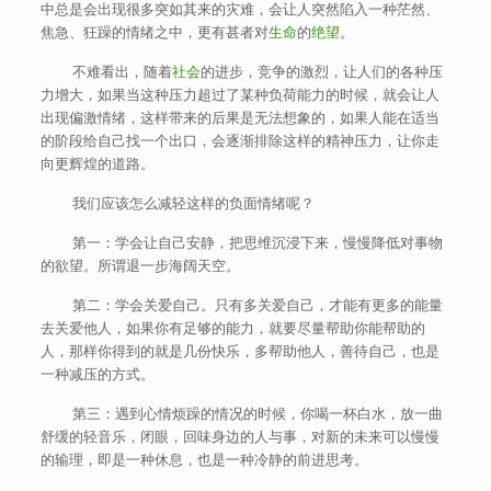
中总是会出现很多突如其来的灾难，会让人突然陷入一种茫然、
焦急、狂躁的情绪之中，更有甚者对
生命
的
绝望
。
不难看出，随着
社会
的进步，竞争的激烈，让人们的各种压
力增大，如果当这种压力超过了某种负荷能力的时候，就会让人
出现偏激情绪，这样带来的后果是无法想象的，如果人能在适当
的阶段给自己找一个出口，会逐渐排除这样的精神压力，让你走
向更辉煌的道路。
我们应该怎么减轻这样的负面情绪呢？
第一：学会让自己安静，把思维沉浸下来，慢慢降低对事物
的欲望。所谓退一步海阔天空。
第二：学会关爱自己。只有多关爱自己，才能有更多的能量
去关爱他人，如果你有足够的能力，就要尽量帮助你能帮助的
人，那样你得到的就是几份快乐，多帮助他人，善待自己，也是
一种减压的方式。
第三：遇到心情烦躁的情况的时候，你喝一杯白水，放一曲
舒缓的轻音乐，闭眼，回味身边的人与事，对新的未来可以慢慢
的输理，即是一种休息，也是一种冷静的前进思考。