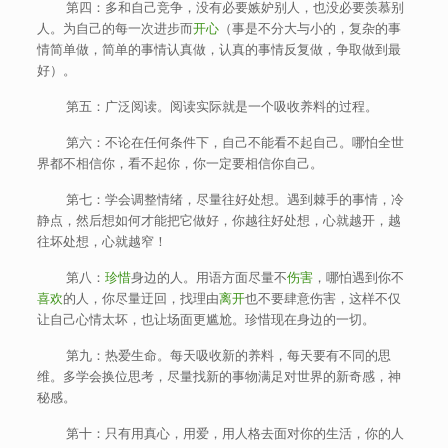
第四：多和自己竞争，没有必要嫉妒别人，也没必要羡慕别
人。为自己的每一次进步而
开心
（事是不分大与小的，复杂的事
情简单做，简单的事情认真做，认真的事情反复做，争取做到最
好）。
第五：广泛阅读。阅读实际就是一个吸收养料的过程。
第六：不论在任何条件下，自己不能看不起自己。哪怕全世
界都不相信你，看不起你，你一定要相信你自己。
第七：学会调整情绪，尽量往好处想。遇到棘手的事情，冷
静点，然后想如何才能把它做好，你越往好处想，心就越开，越
往坏处想，心就越窄！
第八：
珍惜
身边的人。用语方面尽量不
伤害
，哪怕遇到你不
喜欢
的人，你尽量迂回，找理由
离开
也不要肆意伤害，这样不仅
让自己心情太坏，也让场面更尴尬。珍惜现在身边的一切。
第九：热爱生命。每天吸收新的养料，每天要有不同的思
维。多学会换位思考，尽量找新的事物满足对世界的新奇感，神
秘感。
第十：只有用真心，用爱，用人格去面对你的生活，你的人