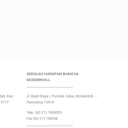
SEKOLAH HARAPAN BANGSA
MODERNHILL
___________________________
ndah, Kec.
Jl. Bukit Raya I, Pondok Cabe, Modernhill –
15117
Pamulang 15419
Telp. (62-21) 7403035
Fax (62-21) 740266
___________________________