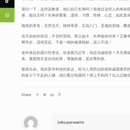
请问一下，这些说教者，他们自己长寿吗？谁做过这些人的寿命
侈，能自主吗？长寿的要素，遗传，习惯，性格，心态，如此复
物质的享有，无穷无尽。精神享受，五花八门。灵魂的安稳，飘
信天由命的老话，不合时宜啦。那么如今，长寿秘诀何来？正像
郸学步，适得其反。千篇一律的健康指标，误人不浅！
老年体征的退行性变化，应该视为正常，何必当做病变？天天测
美。素面朝天是自信的美，薄施粉黛，是自尊的美。
敬畏生命。现在医学科技的发达，给与人类防治疾病和减缓痛苦
的多少了不起的人物，他们看过电视吗？用上手机吗？玩儿过微
Share
joko.purwanto