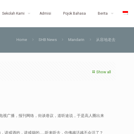
Sekolah Kami
Admisi
Pojok Bahasa
Berita
Home
SHB News
Mandarin
从容地老去
Show all
电视广播，报刊网络，街谈巷议，道听途说，于是高人圈出来
，讲戒酒的，讲戒烟的……听来听去，仿佛越活越不会活了？