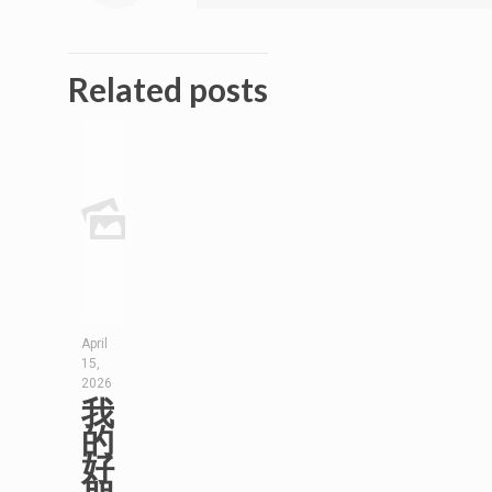
Related posts
April
15,
2026
我
的
好