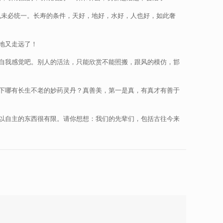
也未必统一。长寿的条件，天好，地好，水好，人也好，如此奢
地又走远了！
自我感觉吧。别人的活法，只能欣赏不能照搬，跟风的模仿，邯
下哪有长生不老的妙药灵丹？真善美，第一是真，有真才有善于
以自主的东西很有限。请你想想：我们的先辈们，包括古往今来