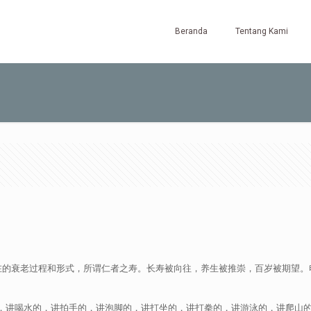
Beranda
Tentang Kami
在的衰老过程和形式，所谓仁者之寿。长寿被向往，养生被推崇，百岁被期望。
，讲喝水的，讲拍手的，讲泡脚的，讲打坐的，讲打拳的，讲游泳的，讲爬山的