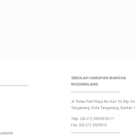
SEKOLAH HARAPAN BANGSA
________________
MODERNLAND
___________________________
Jl. Pulau Putri Raya No.Kav 10, Klp. I
Tangerang, Kota Tangerang, Banten 
Telp: (62-21) 5529510/11
Fax: (62-21) 5529512
___________________________
kademik