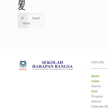
朋
友
Read
more
EXPLORE
___________
Berita
Galeri
Alumni
Karir
Program
Admisi
Kalendar A