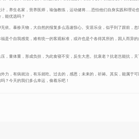
统计，养生名家，营养医师，瑜伽教练，运动健将……恐怕他们自身实践和理论
杂，能优选吗？
渺无依。暴殄天物，大自然的报复多么迅速惊心。安居乐业，似乎到了跟前，忽
幸福是个自我感觉，难有统一的客观标准，或许也是个各得其所的，因人而异的
血压，量体重，形成负担，为此食寝不安，反生大患。抗衰老？抗老岂能抗，天
的外力，有病就治，有乐就吃。过去的，感恩；未来的，祈祷。其实，能属于可
信吗？今天的我们多么幸运，偷着乐吧！