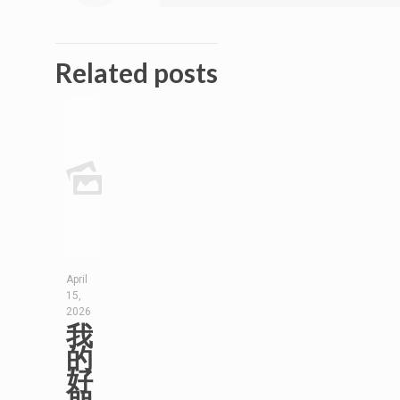
Related posts
April
15,
2026
我
的
好