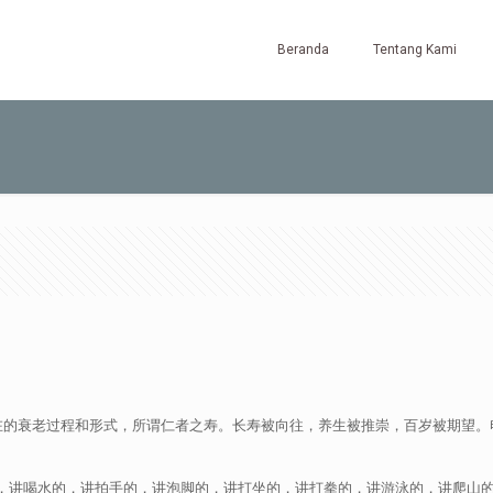
Beranda
Tentang Kami
在的衰老过程和形式，所谓仁者之寿。长寿被向往，养生被推崇，百岁被期望。
，讲喝水的，讲拍手的，讲泡脚的，讲打坐的，讲打拳的，讲游泳的，讲爬山的