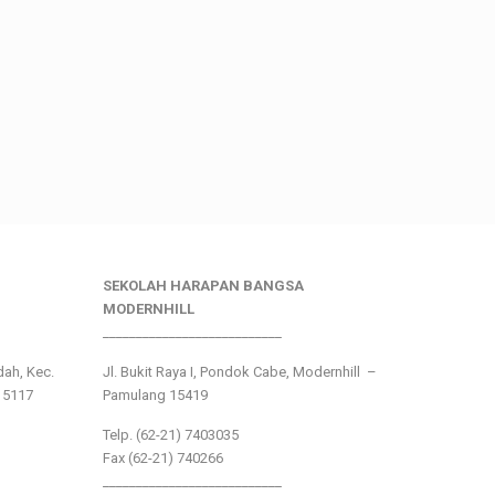
SEKOLAH HARAPAN BANGSA
MODERNHILL
___________________________
ndah, Kec.
Jl. Bukit Raya I, Pondok Cabe, Modernhill –
15117
Pamulang 15419
Telp. (62-21) 7403035
Fax (62-21) 740266
___________________________