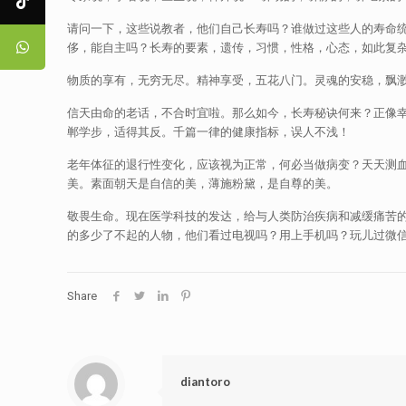
请问一下，这些说教者，他们自己长寿吗？谁做过这些人的寿命
侈，能自主吗？长寿的要素，遗传，习惯，性格，心态，如此复
物质的享有，无穷无尽。精神享受，五花八门。灵魂的安稳，飘
信天由命的老话，不合时宜啦。那么如今，长寿秘诀何来？正像
郸学步，适得其反。千篇一律的健康指标，误人不浅！
老年体征的退行性变化，应该视为正常，何必当做病变？天天测
美。素面朝天是自信的美，薄施粉黛，是自尊的美。
敬畏生命。现在医学科技的发达，给与人类防治疾病和减缓痛苦
的多少了不起的人物，他们看过电视吗？用上手机吗？玩儿过微
Share
diantoro