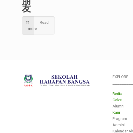
朋
友
Read
more
EXPLORE
___________
Berita
Galeri
Alumni
Karir
Program
Admisi
Kalendar A