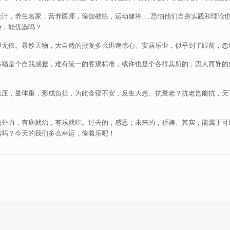
统计，养生名家，营养医师，瑜伽教练，运动健将……恐怕他们自身实践和理论
杂，能优选吗？
渺无依。暴殄天物，大自然的报复多么迅速惊心。安居乐业，似乎到了跟前，忽
幸福是个自我感觉，难有统一的客观标准，或许也是个各得其所的，因人而异的
血压，量体重，形成负担，为此食寝不安，反生大患。抗衰老？抗老岂能抗，天
的外力，有病就治，有乐就吃。过去的，感恩；未来的，祈祷。其实，能属于可
信吗？今天的我们多么幸运，偷着乐吧！