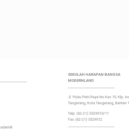
SEKOLAH HARAPAN BANGSA
________________
MODERNLAND
___________________________
Jl. Pulau Putri Raya No.Kav 10, Klp. I
Tangerang, Kota Tangerang, Banten 
Telp: (62-21) 5529510/11
Fax: (62-21) 5529512
___________________________
kademik