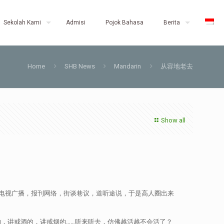
Sekolah Kami
Admisi
Pojok Bahasa
Berita
Home
SHB News
Mandarin
从容地老去
Show all
电视广播，报刊网络，街谈巷议，道听途说，于是高人圈出来
，讲戒酒的，讲戒烟的……听来听去，仿佛越活越不会活了？