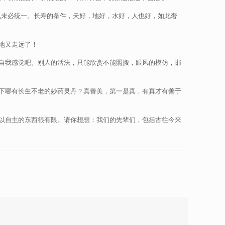
也未必统一。长寿的条件，天好，地好，水好，人也好，如此奢
地又走远了！
自我感觉吧。别人的活法，只能欣赏不能照搬，跟风的模仿，邯
下哪有长生不老的妙药灵丹？真善美，第一是真，有真才有善于
以自主的东西很有限。请你想想：我们的先辈们，包括古往今来