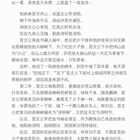
出一看，原来是片衣襟，上面题了一首血诗：
割肉奉君尽丹心，但愿主公常清明。
柳下作鬼终不见，强似伴君作谏臣。
倘若主公心有我，忆我之时常自省。
臣在九泉心无愧，勤政清明复清明。
晋文公将血书藏入袖中。然后把介子推和他的母亲分别安葬
在那棵烧焦的大柳树下。为了纪念介子推，晋文公下令把绵山改
为“介山”，在山上建立祠堂，并把放火烧山的这一天定为寒食节，
晓谕全国，每年这天禁忌烟火，只吃寒食。
走时，他伐了一段烧焦的柳木，到宫中做了双木屐，每天望
着它叹道：“悲哉足下。”“足下”是古人下级对上级或同辈之间相互
尊敬的称呼，据说就是来源于此。
第二年，晋文公领着群臣，素服徒步登山祭奠，表示哀悼。
行至坟前，只见那棵老柳树死树复活，绿枝千条，随风飘舞。晋
文公望着复活的老柳树，像看见了介子推一样。他敬重地走到跟
前，珍爱地掐了一下枝，编了一个圈儿戴在头上。祭扫后，晋文
公把复活的老柳树赐名为“清明柳”，又把这天定为清明节。
以后，晋文公常把血书袖在身边，作为鞭策自己执政的座佑
铭。他勤政清明，励精图治，把国家治理得很好。
此后，晋国的百姓得以安居乐业，对有功不居、不图富贵的
介子推非常怀念。每逢他死的那天，大家禁止烟火来表示纪念。