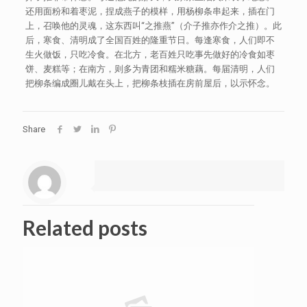
还用面粉和着枣泥，捏成燕子的模样，用杨柳条串起来，插在门
上，召唤他的灵魂，这东西叫“之推燕”（介子推亦作介之推）。此
后，寒食、清明成了全国百姓的隆重节日。每逢寒食，人们即不
生火做饭，只吃冷食。在北方，老百姓只吃事先做好的冷食如枣
饼、麦糕等；在南方，则多为青团和糯米糖藕。每届清明，人们
把柳条编成圈儿戴在头上，把柳条枝插在房前屋后，以示怀念。
Share
Related posts