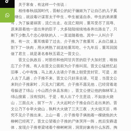
关于寒食，有这样一个传说：
相传春秋战国时代，晋献公的妃子骊姬为了让自己的儿子奚
齐继位，就设毒计谋害太子申生，申生被逼自杀。申生的弟弟重
耳，为了躲避祸害，流亡出走。在流亡期间，重耳受尽了屈辱。
原来跟着他一道出奔的臣子，大多陆陆续续地各奔出路去了。只
剩下少数几个忠心耿耿的人，一直追随着他。其中一人叫介子
推。有一次，重耳饿晕了过去。介子推为了救重耳，从自己腿上
割下了一块肉，用火烤熟了就送给重耳吃。十九年后，重耳回国
做了君主，就是著名春秋五霸之一晋文公。
晋文公执政后，对那些和他同甘共苦的臣子大加封赏，唯独
忘了介子推。有人在晋文公面前为介子推叫屈。晋文公猛然忆起
旧事，心中有愧，马上差人去请介子推上朝受赏封官。可是，差
人去了几趟，介子推不来。晋文公只好亲去请。可是，当晋文公
来到介子推家时，只见大门紧闭。介子推不愿见他，已经背着老
母躲进了绵山（今山西介休县东南）。晋文公便让他的御林军上
绵山搜索，没有找到。于是，有人出了个主意说，不如放火烧
山，三面点火，留下一方，大火起时介子推会自己走出来的。晋
文公乃下令举火烧山，孰料大火烧了三天三夜，大火熄灭后，终
究不见介子推出来。上山一看，介子推母子俩抱着一棵烧焦的大
柳树已经死了。晋文公望着介子推的尸体哭拜一阵，然后安葬遗
体，发现介子推脊梁堵着个柳树树洞，洞里好象有什么东西。掏