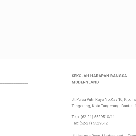
SEKOLAH HARAPAN BANGSA
________________
MODERNLAND
___________________________
Jl. Pulau Putri Raya No.Kav 10, Klp. I
Tangerang, Kota Tangerang, Banten 
Telp: (62-21) 5529510/11
Fax: (62-21) 5529512
___________________________
Jl. Hartono Raya ,Modernland – Tan