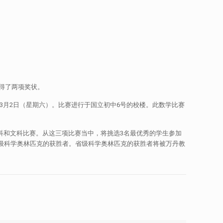
中获得了两项奖状。
年3月2日（星期六）。比赛进行于国立初中6号的校楼。此数学比赛
理科和文科比赛。从这三项比赛当中，将挑选3名最优秀的学生参加
为省级科学奥林匹克的获胜者。省级科学奥林匹克的获胜者将被万丹教