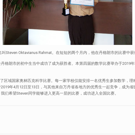
ven Oktavianus Rahmat。在短短的两个月内，他在丹格朗市的比赛
全丹格朗市的初中生当中成功了成为获胜者。本第四届的数学比赛举办于2019
生参加了区域国家奥林匹克科学比赛。每一家学校仅能安排一名优秀生参加数学，
，于2019年4月12日至13日，与其他来自万丹省各地方的优秀生一起竞争，成
们希望Steven同学能够进入更高一层的比赛，成功进入全国比赛。