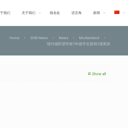
于我们
关于我们
报名处
语言角
新闻
Home
SHB News
News
Modernland
现代城民望学校7年级学生获得2项奖状
Show all