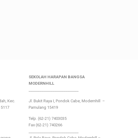
SEKOLAH HARAPAN BANGSA
MODERNHILL
___________________________
ndah, Kec.
Jl. Bukit Raya I, Pondok Cabe, Modernhill –
15117
Pamulang 15419
Telp. (62-21) 7403035
Fax (62-21) 740266
___________________________
gerang
Jl. Pala Raya, Pondok Cabe, Modernhill –