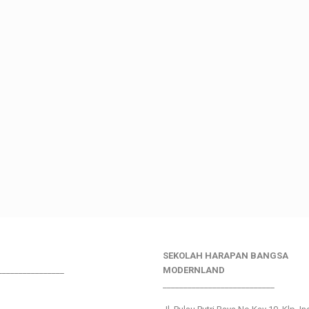
SEKOLAH HARAPAN BANGSA
________________
MODERNLAND
___________________________