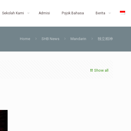
Sekolah Kami
Admisi
Pojok Bahasa
Berita
Home
SHB News
Mandarin
独立精神
Show all