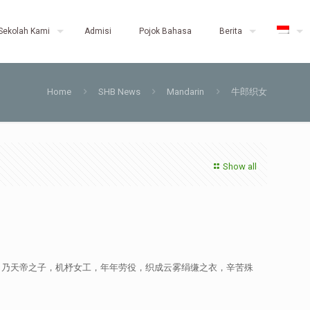
Sekolah Kami
Admisi
Pojok Bahasa
Berita
Home
SHB News
Mandarin
牛郎织女
Show all
，乃天帝之子，机杼女工，年年劳役，织成云雾绢缣之衣，辛苦殊