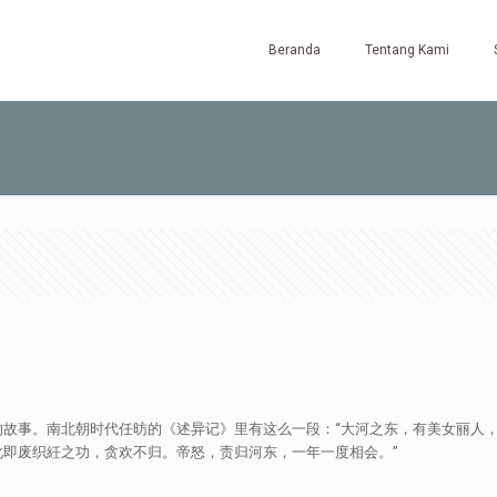
Beranda
Tentang Kami
的故事。南北朝时代任昉的《述异记》里有这么一段：“大河之东，有美女丽人
即废织紝之功，贪欢不归。帝怒，责归河东，一年一度相会。”