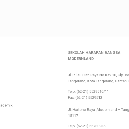
SEKOLAH HARAPAN BANGSA
________________
MODERNLAND
___________________________
Jl. Pulau Putri Raya No.Kav 10, Klp. I
Tangerang, Kota Tangerang, Banten 
Telp: (62-21) 5529510/11
Fax: (62-21) 5529512
___________________________
kademik
Jl. Hartono Raya ,Modernland – Tan
15117
Telp. (62-21) 55780936