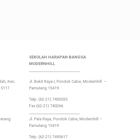
SEKOLAH HARAPAN BANGSA
MODERNHILL
___________________________
ndah, Kec.
Jl. Bukit Raya I, Pondok Cabe, Modernhill –
15117
Pamulang 15419
Telp. (62-21) 7403035
Fax (62-21) 740266
___________________________
gerang
Jl. Pala Raya, Pondok Cabe, Modernhill –
Pamulang 15419
Telp. (62-21) 7495617