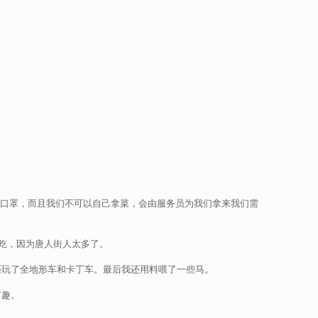
用口罩，而且我们不可以自己拿菜，会由服务员为我们拿来我们需
吃，因为唐人街人太多了。
玩了全地形车和卡丁车。最后我还用料喂了一些马。
有趣。