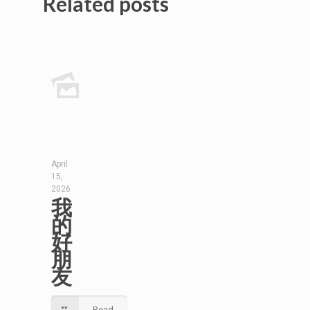
Related posts
April
15,
2026
我
的
好
朋
友
Read