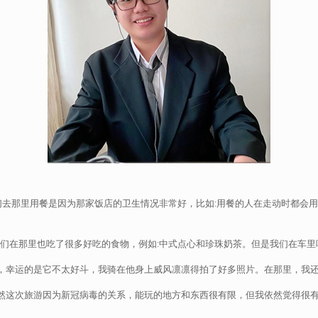
们去那里用餐是因为那家饭店的卫生情况非常好，比如:用餐的人在走动时都会
们在那里也吃了很多好吃的食物，例如:中式点心和珍珠奶茶。但是我们在车里
幸运的是它不太好斗，我骑在他身上威风凛凛得拍了好多照片。在那里，我还
这次旅游因为新冠病毒的关系，能玩的地方和东西很有限，但我依然觉得很