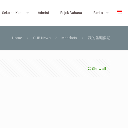
Sekolah Kami
Admisi
Pojok Bahasa
Berita
Home
SHB News
Mandarin
我的圣诞假期
Show all