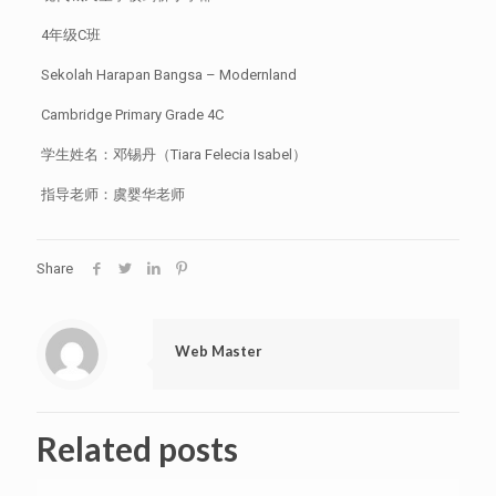
4年级C班
Sekolah Harapan Bangsa – Modernland
Cambridge Primary Grade 4C
学生姓名：邓锡丹（Tiara Felecia Isabel）
指导老师：虞婴华老师
Share
Web Master
Related posts