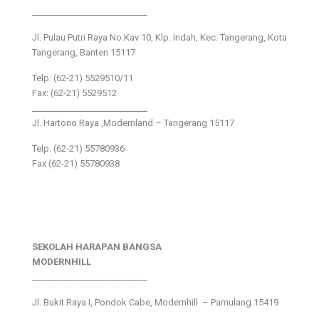
___________________________
Jl. Pulau Putri Raya No.Kav 10, Klp. Indah, Kec. Tangerang, Kota
Tangerang, Banten 15117
Telp: (62-21) 5529510/11
Fax: (62-21) 5529512
___________________________
Jl. Hartono Raya ,Modernland – Tangerang 15117
Telp. (62-21) 55780936
Fax (62-21) 55780938
SEKOLAH HARAPAN BANGSA
MODERNHILL
___________________________
Jl. Bukit Raya I, Pondok Cabe, Modernhill – Pamulang 15419