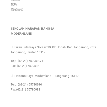
校历
预定活动
SEKOLAH HARAPAN BANGSA
MODERNLAND
___________________________
Jl. Pulau Putri Raya No.Kav 10, Klp. Indah, Kec. Tangerang, Kota
Tangerang, Banten 15117
Telp: (62-21) 5529510/11
Fax: (62-21) 5529512
___________________________
Jl. Hartono Raya ,Modernland – Tangerang 15117
Telp. (62-21) 55780936
Fax (62-21) 55780938