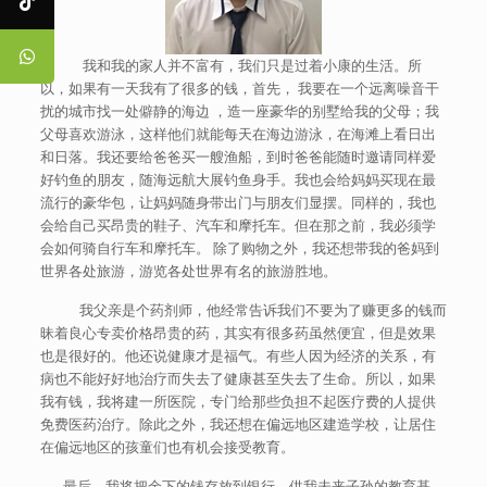
我和我的家人并不富有，我们只是过着小康的生活。所
以，如果有一天我有了很多的钱，首先， 我要在一个远离噪音干
扰的城市找一处僻静的海边 ，造一座豪华的别墅给我的父母；我
父母喜欢游泳，这样他们就能每天在海边游泳，在海滩上看日出
和日落。我还要给爸爸买一艘渔船，到时爸爸能随时邀请同样爱
好钓鱼的朋友，随海远航大展钓鱼身手。我也会给妈妈买现在最
流行的豪华包，让妈妈随身带出门与朋友们显摆。同样的，我也
会给自己买昂贵的鞋子、汽车和摩托车。但在那之前，我必须学
会如何骑自行车和摩托车。 除了购物之外，我还想带我的爸妈到
世界各处旅游，游览各处世界有名的旅游胜地。
我父亲是个药剂师，他经常告诉我们不要为了赚更多的钱而
昧着良心专卖价格昂贵的药，其实有很多药虽然便宜，但是效果
也是很好的。他还说健康才是福气。有些人因为经济的关系，有
病也不能好好地治疗而失去了健康甚至失去了生命。所以，如果
我有钱，我将建一所医院，专门给那些负担不起医疗费的人提供
免费医药治疗。除此之外，我还想在偏远地区建造学校，让居住
在偏远地区的孩童们也有机会接受教育。
最后，我将把余下的钱存放到银行，供我未来子孙的教育基