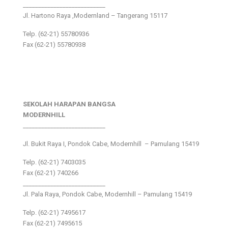
___________________________
Jl. Hartono Raya ,Modernland – Tangerang 15117
Telp. (62-21) 55780936
Fax (62-21) 55780938
SEKOLAH HARAPAN BANGSA
MODERNHILL
___________________________
Jl. Bukit Raya I, Pondok Cabe, Modernhill – Pamulang 15419
Telp. (62-21) 7403035
Fax (62-21) 740266
___________________________
Jl. Pala Raya, Pondok Cabe, Modernhill – Pamulang 15419
Telp. (62-21) 7495617
Fax (62-21) 7495615