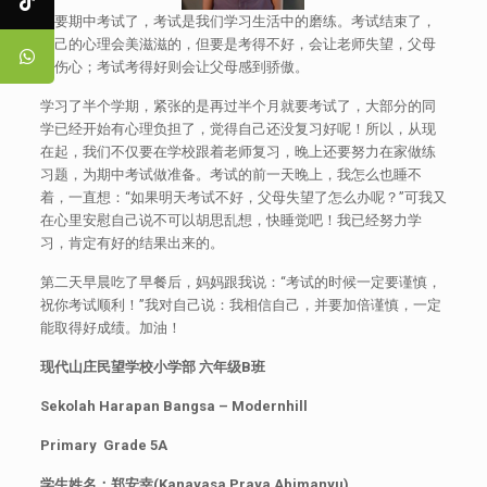
快要期中考试了，考试是我们学习生活中的磨练。考试结束了，
自己的心理会美滋滋的，但要是考得不好，会让老师失望，父母
会伤心；考试考得好则会让父母感到骄傲。
学习了半个学期，紧张的是再过半个月就要考试了，大部分的同
学已经开始有心理负担了，觉得自己还没复习好呢！所以，从现
在起，我们不仅要在学校跟着老师复习，晚上还要努力在家做练
习题，为期中考试做准备。考试的前一天晚上，我怎么也睡不
着，一直想：“如果明天考试不好，父母失望了怎么办呢？”可我又
在心里安慰自己说不可以胡思乱想，快睡觉吧！我已经努力学
习，肯定有好的结果出来的。
第二天早晨吃了早餐后，妈妈跟我说：“考试的时候一定要谨慎，
祝你考试顺利！”我对自己说：我相信自己，并要加倍谨慎，一定
能取得好成绩。加油！
现代山庄民望学校小学部
六年级
B
班
Sekolah Harapan Bangsa – Modernhill
Primary Grade 5A
学生姓名：郑安幸
(Kanayasa Praya Abimanyu)