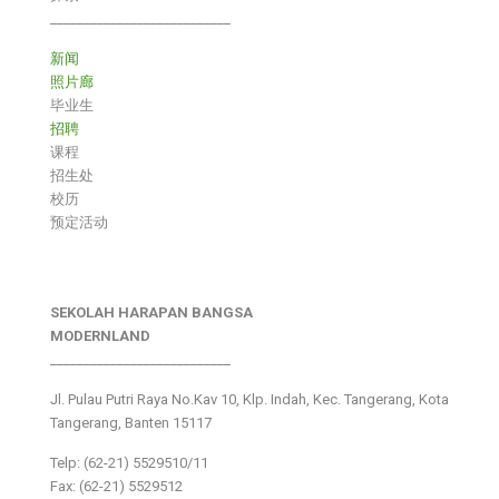
___________________________
新闻
照片廊
毕业生
招聘
课程
招生处
校历
预定活动
SEKOLAH HARAPAN BANGSA
MODERNLAND
___________________________
Jl. Pulau Putri Raya No.Kav 10, Klp. Indah, Kec. Tangerang, Kota
Tangerang, Banten 15117
Telp: (62-21) 5529510/11
Fax: (62-21) 5529512