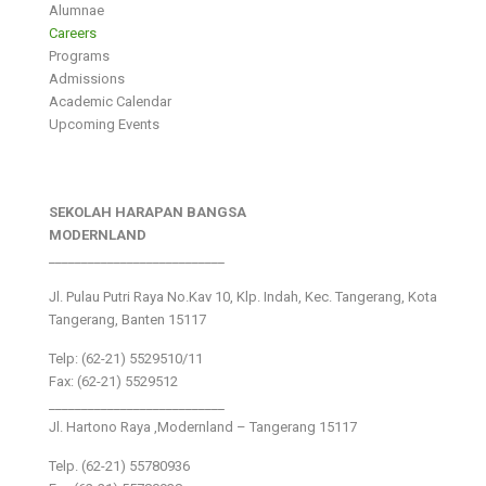
Alumnae
Careers
Programs
Admissions
Academic Calendar
Upcoming Events
SEKOLAH HARAPAN BANGSA
MODERNLAND
___________________________
Jl. Pulau Putri Raya No.Kav 10, Klp. Indah, Kec. Tangerang, Kota
Tangerang, Banten 15117
Telp: (62-21) 5529510/11
Fax: (62-21) 5529512
___________________________
Jl. Hartono Raya ,Modernland – Tangerang 15117
Telp. (62-21) 55780936