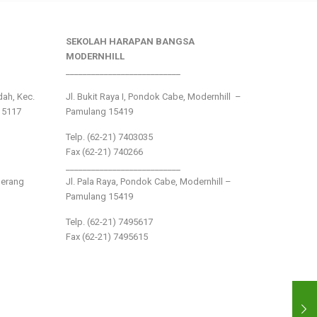
SEKOLAH HARAPAN BANGSA
MODERNHILL
___________________________
ndah, Kec.
Jl. Bukit Raya I, Pondok Cabe, Modernhill –
15117
Pamulang 15419
Telp. (62-21) 7403035
Fax (62-21) 740266
___________________________
gerang
Jl. Pala Raya, Pondok Cabe, Modernhill –
Pamulang 15419
Telp. (62-21) 7495617
Fax (62-21) 7495615