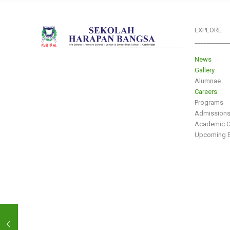
EXPLORE
___________
News
Gallery
Alumnae
Careers
Programs
Admission
Academic C
Upcoming E