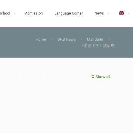
School
Admission
Language Corner
News
Home
SHB News
Mandarin
《走路上学》观后感
Show all