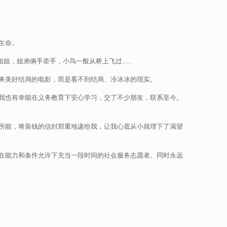
生命。
姐姐，姐弟俩手牵手，小鸟一般从桥上飞过……
来美好结局的电影，而是看不到结局、冷冰冰的现实。
我也有幸能在义务教育下安心学习，交了不少朋友，联系至今。
所能，将装钱的信封郑重地递给我，让我心底从小就埋下了渴望
在能力和条件允许下充当一段时间的社会服务志愿者。同时永远