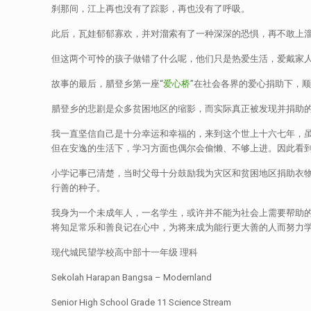
刹那间，江上再也没有了踪影，再也没有了呼吸。
此后，瓦娃郁郁寡欢，并对溜索有了一种深深的恐惧，再不敢上
但这两个可怜的孩子做错了什么呢，他们只是热爱生活，爱戴家
故事的最后，腊登乡第一座“
爱心桥
”在社会各界的爱心捐助下，
腊登乡的悲剧是众多贫困地区的缩影，而实际真正被发现并捐助
我一直坚信自己是十分幸运和幸福的，来到这个世上十六七年，
但在安逸的生活下，学习方面也偶尔会偷懒、不够上进。因此看
小学记事已清楚，当时父母十分鼓励我为灾区和贫困地区捐助衣
行善的种子。
我身为一个未成年人，一名学生，或许并不能为社会上需要帮助
将知足常乐和善良记在心中，为将来成为能行更大善的人而努力
现代城民望学校高中部十一年级 理科
Sekolah Harapan Bangsa – Modernland
Senior High School Grade 11 Science Stream