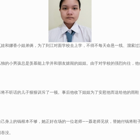
瓦娃和娜香小姐弟俩，为了到江对面学校去上学，不得不每天命悬一线、溜索过
孤独的小男孩总是羡慕能上学并和朋友嬉闹的姐姐。由于对学校的强烈向往，他
亲将不听话的儿子狠狠训斥了一顿。事后他收下姐姐为了安慰他而送给他的雨鞋
自己身上的钱根本不够，她正好在场的一位老师——聂老师见状，替她付钱将鞋
同吞没。