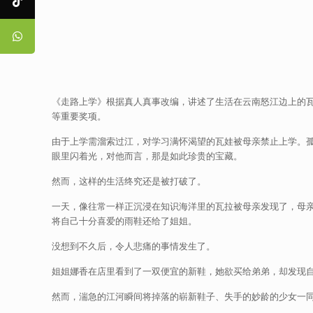
《走路上学》根据真人真事改编，讲述了生活在云南怒江边上的
等重要奖项。
由于上学需溜索过江，对学习满怀渴望的瓦娃被母亲禁止上学。
眼里闪着光，对他而言，那是如此珍贵的宝藏。
然而，这样的生活终究还是被打破了。
一天，像往常一样正沉浸在知识海洋里的瓦拉被母亲发现了，母
将自己十分喜爱的雨鞋还给了姐姐。
没想到不久后，令人悲痛的事情发生了。
姐姐娜香在店里看到了一双便宜的新鞋，她欲买给弟弟，却发现
然而，湍急的江河瞬间将掉落的崭新鞋子、失手的妙龄的少女一