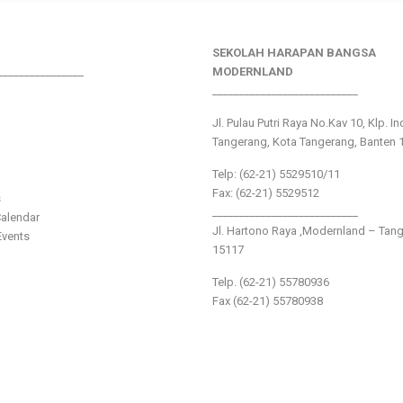
SEKOLAH HARAPAN BANGSA
________________
MODERNLAND
___________________________
Jl. Pulau Putri Raya No.Kav 10, Klp. I
Tangerang, Kota Tangerang, Banten 
Telp: (62-21) 5529510/11
Fax: (62-21) 5529512
s
___________________________
alendar
Jl. Hartono Raya ,Modernland – Tan
vents
15117
Telp. (62-21) 55780936
Fax (62-21) 55780938