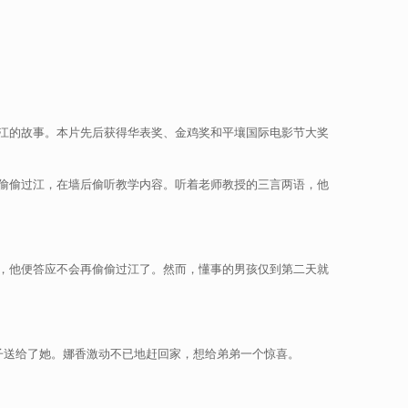
江的故事。本片先后获得华表奖、金鸡奖和平壤国际电影节大奖
偷偷过江，在墙后偷听教学内容。听着老师教授的三言两语，他
，他便答应不会再偷偷过江了。然而，懂事的男孩仅到第二天就
子送给了她。娜香激动不已地赶回家，想给弟弟一个惊喜。