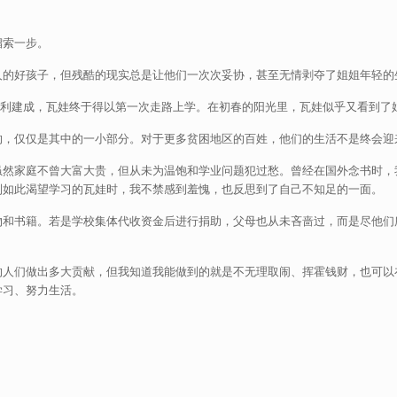
溜索一步。
人的好孩子，但残酷的现实总是让他们一次次妥协，甚至无情剥夺了姐姐年轻的
顺利建成，瓦娃终于得以第一次走路上学。在初春的阳光里，瓦娃似乎又看到了
的，仅仅是其中的一小部分。对于更多贫困地区的百姓，他们的生活不是终会迎
虽然家庭不曾大富大贵，但从未为温饱和学业问题犯过愁。曾经在国外念书时，
到如此渴望学习的瓦娃时，我不禁感到羞愧，也反思到了自己不知足的一面。
物和书籍。若是学校集体代收资金后进行捐助，父母也从未吝啬过，而是尽他们
的人们做出多大贡献，但我知道我能做到的就是不无理取闹、挥霍钱财，也可以
学习、努力生活。