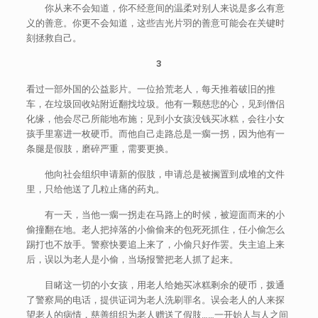
你从来不会知道，你不经意间的温柔对别人来说是多么有意
义的善意。你更不会知道，这些吉光片羽的善意可能会在关键时
刻拯救自己。
3
看过一部外国的公益影片。一位拾荒老人，每天推着破旧的推
车，在垃圾回收站附近翻找垃圾。他有一颗慈悲的心，见到僧侣
化缘，他会尽己所能地布施；见到小女孩没钱买冰糕，会往小女
孩手里塞进一枚硬币。而他自己走路总是一瘸一拐，因为他有一
条腿是假肢，磨碎严重，需要更换。
他向社会组织申请新的假肢，申请总是被搁置到成堆的文件
里，只给他送了几粒止痛的药丸。
有一天，当他一瘸一拐走在马路上的时候，被迎面而来的小
偷撞翻在地。老人把掉落的小偷偷来的包死死抓住，任小偷怎么
踢打也不放手。警察快要追上来了，小偷只好作罢。失主追上来
后，误以为老人是小偷，当场报警把老人抓了起来。
目睹这一切的小女孩，用老人给她买冰糕剩余的硬币，拨通
了警察局的电话，提供证词为老人洗刷罪名。误会老人的人来探
望老人的病情，慈善组织为老人赠送了假肢……一开始人与人之间