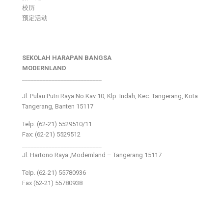
校历
预定活动
SEKOLAH HARAPAN BANGSA
MODERNLAND
___________________________
Jl. Pulau Putri Raya No.Kav 10, Klp. Indah, Kec. Tangerang, Kota
Tangerang, Banten 15117
Telp: (62-21) 5529510/11
Fax: (62-21) 5529512
___________________________
Jl. Hartono Raya ,Modernland – Tangerang 15117
Telp. (62-21) 55780936
Fax (62-21) 55780938