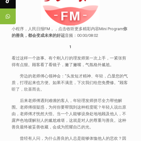
小程序，人民日报FM，，点击收听更多精彩内容Mini Program
你
的善良，都会变成未来的好运
音频：00:00/08:02
1
看过这样一个故事。有个刚入行的理发师第一次上手，一紧张剪
得有点狠。顾客看了看镜子，撇了撇嘴，气氛格外尴尬。
旁边的老师傅心领神会：“头发短才精神、年轻，凸显您的气
质，打理起来也方便。如果不满意，下次我们给您免费修。”顾客
听了，欣喜而去。
后来老师傅遇到难缠的客人，年轻理发师拼尽全力帮他解
围。老师傅很疑惑，为何你要帮我到这种程度呢？年轻人说出原
由，老师傅才恍然大悟。当一个人能够设身处地地顾及他人，不
露声色地缓解别人的尴尬难堪，这就是对人的尊重与善良。这种
善良最终被妥善收藏，会成为照耀自己的光。
曾经有人问，为什么善良的人总是能够体恤他人的悲欢？因