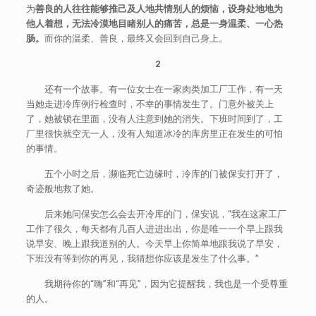
为
善良的人往往能够推己及人地共情别人的烦恼，设身处地地为
他人着想，无法冷漠地目睹别人的痛苦，总是一身温柔、一心热
肠。
而你的温柔、善良，最终又会回到自己身上。
2
还有一个故事。有一位女士在一家肉类加工厂工作，有一天
当她走进冷库例行检查时，不幸的事情发生了。门意外被关上
了，她被锁在里面，没有人注意到她的消失。下班时间到了，工
厂里很快就空无一人，没有人知道冰冷的库房里正在发生的可怕
的事情。
五个小时之后，濒临死亡边缘时，冷库的门被保安打开了，
奇迹般地救了她。
后来她问保安怎么会去开冷库的门，保安说，“我在这家工厂
工作了很久，每天都有几百人进进出出，你是唯一一个早上跟我
说早安、晚上跟我道别的人。今天早上你简单地跟我说了早安，
下班没有等到你的再见，我猜想你应该是发生了什么事。”
我期待你的“嗨”和“再见”，因为它提醒我，我也是一个受尊重
的人。