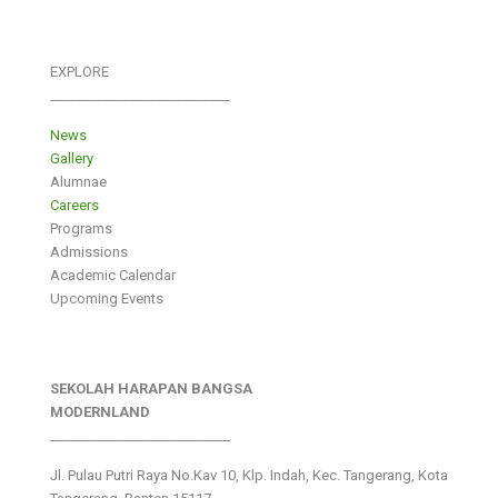
EXPLORE
___________________________
News
Gallery
Alumnae
Careers
Programs
Admissions
Academic Calendar
Upcoming Events
SEKOLAH HARAPAN BANGSA
MODERNLAND
___________________________
Jl. Pulau Putri Raya No.Kav 10, Klp. Indah, Kec. Tangerang, Kota