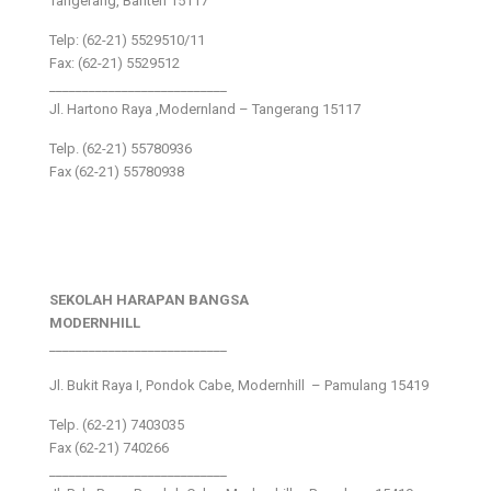
Tangerang, Banten 15117
Telp: (62-21) 5529510/11
Fax: (62-21) 5529512
___________________________
Jl. Hartono Raya ,Modernland – Tangerang 15117
Telp. (62-21) 55780936
Fax (62-21) 55780938
SEKOLAH HARAPAN BANGSA
MODERNHILL
___________________________
Jl. Bukit Raya I, Pondok Cabe, Modernhill – Pamulang 15419
Telp. (62-21) 7403035
Fax (62-21) 740266
___________________________