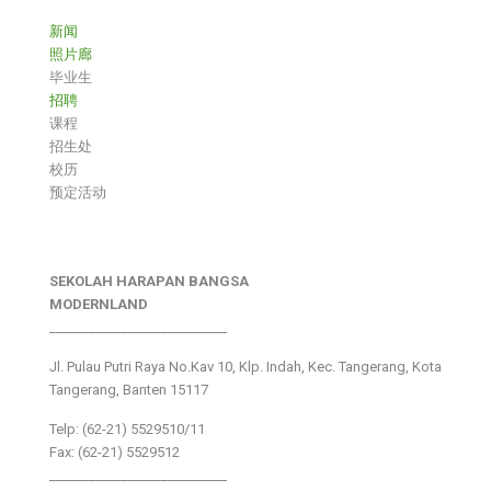
新闻
照片廊
毕业生
招聘
课程
招生处
校历
预定活动
SEKOLAH HARAPAN BANGSA
MODERNLAND
___________________________
Jl. Pulau Putri Raya No.Kav 10, Klp. Indah, Kec. Tangerang, Kota
Tangerang, Banten 15117
Telp: (62-21) 5529510/11
Fax: (62-21) 5529512
___________________________