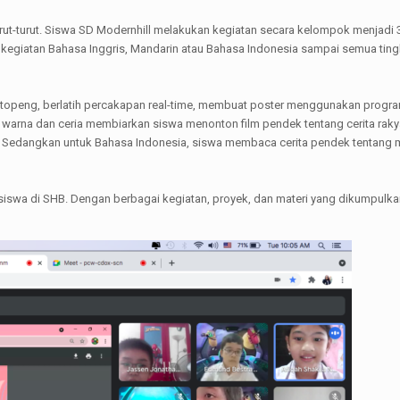
turut-turut. Siswa SD Modernhill melakukan kegiatan secara kelompok menjadi 3 
alam kegiatan Bahasa Inggris, Mandarin atau Bahasa Indonesia sampai semua t
 topeng, berlatih percakapan real-time, membuat poster menggunakan progra
arna dan ceria membiarkan siswa menonton film pendek tentang cerita rakya
 Sedangkan untuk Bahasa Indonesia, siswa membaca cerita pendek tentang
 siswa di SHB. Dengan berbagai kegiatan, proyek, dan materi yang dikumpulk