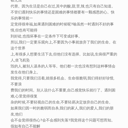
都无法
代替。因为生活是自己在过,其中的酸,甜,苦,辣,也只有自己知道。
不管们遇到快乐的事情还是困难的事情都要有一颗感恩的心。快
乐的事情就一
定觉得很幸福,如果遇到困难的时候呢?喻虽然一时遇到不好的事
情,但也有可能得
到好处,也指坏事在一定条件下可变成好事。
所以,我们一定要乐观向上,不要因为小事就放弃了我们的生命。在
这个世界
上,有很多人想要生活下去,但他们没有选择。比如说,生病很严重的
人,坐飞机坠
毁的人,被别人谋杀的人等等。他们都一次也没有想到这种事情会
发生在他们身上。
我觉得,只要我们活着,就很多机会。生命很脆弱,我们得好好珍惜,
不要浪
费我们的时间。别人说什么不重要,自己感觉快乐就行了。遇到困
难,心里觉得很复
杂的时候,不要轻视自己的生命,不要轻易决定放弃自己的生命。
如果我们因一时的脆弱而自杀,我们的家人,我们的爱人,我们的朋
友,他们
会不会觉得很伤心?会不会感到失落?我觉得这个问题可想而知。
假如有自己不能解