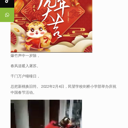
爆竹声中一岁除，
春风送暖入屠苏。
千门万户曈曈日，
总把新桃换旧符。 2022年2月4日，民望学校剑桥小学部举办庆祝
中国春节活动。