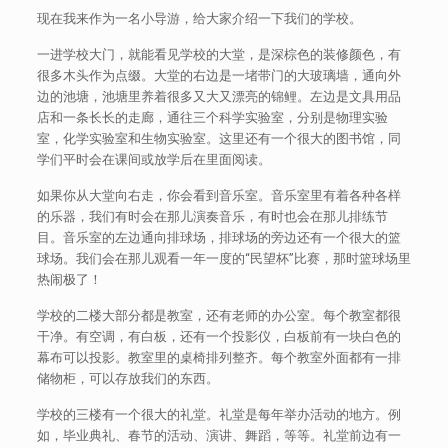
现在我来作为一名小导游，给大家介绍一下我们的学校。
一进学校大门，就能看见学校的大堂，是深棕色的装修颜色，有
很多木头作为点缀。大堂的右边是一堵带门的大玻璃墙，通向外
边的池塘，池塘里养着很多又大又漂亮的锦鲤。左边是文具用品
店和一条长长的走廊，通往三个科学实验室，分别是物理实验
室，化学实验室和生物实验室。这里还有一个很大的图书馆，同
学们平时会在课间或放学后在里面阅读。
如果你从大堂向右走，你会看到音乐室。音乐室里有着各种各样
的乐器，我们有时会在那儿演奏音乐，有时也会在那儿排练节
目。音乐室的左边通向排球场，排球场的旁边还有一个很大的篮
球场。我们会在那儿观看一年一度的“民望杯”比赛，那时篮球场里
热闹极了！
学校的二楼大部分都是教室，还有老师的办公室。每个教室都很
干净。有空调，有白板，还有一个投影仪，白板前有一块白色的
幕布可以投影。教室里的桌椅排列整齐。每个教室外面都有一排
储物柜，可以存放我们的东西。
学校的三楼有一个很大的礼堂。礼堂是每年举办活动的地方。例
如，毕业典礼、春节的活动、演讲、舞蹈，等等。礼堂前边有一