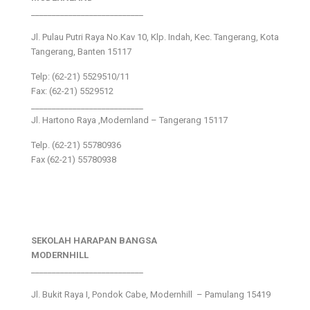
___________________________
Jl. Pulau Putri Raya No.Kav 10, Klp. Indah, Kec. Tangerang, Kota
Tangerang, Banten 15117
Telp: (62-21) 5529510/11
Fax: (62-21) 5529512
___________________________
Jl. Hartono Raya ,Modernland – Tangerang 15117
Telp. (62-21) 55780936
Fax (62-21) 55780938
SEKOLAH HARAPAN BANGSA
MODERNHILL
___________________________
Jl. Bukit Raya I, Pondok Cabe, Modernhill – Pamulang 15419