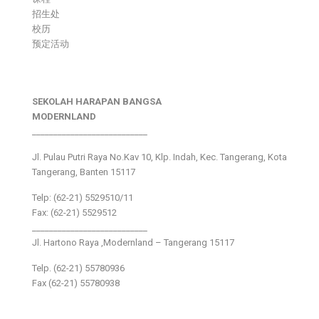
招生处
校历
预定活动
SEKOLAH HARAPAN BANGSA
MODERNLAND
___________________________
Jl. Pulau Putri Raya No.Kav 10, Klp. Indah, Kec. Tangerang, Kota
Tangerang, Banten 15117
Telp: (62-21) 5529510/11
Fax: (62-21) 5529512
___________________________
Jl. Hartono Raya ,Modernland – Tangerang 15117
Telp. (62-21) 55780936
Fax (62-21) 55780938