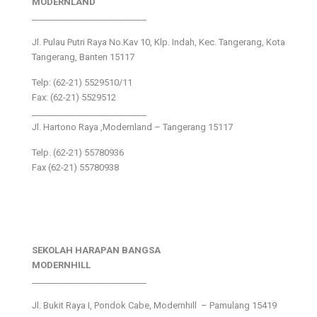
MODERNLAND
___________________________
Jl. Pulau Putri Raya No.Kav 10, Klp. Indah, Kec. Tangerang, Kota
Tangerang, Banten 15117
Telp: (62-21) 5529510/11
Fax: (62-21) 5529512
___________________________
Jl. Hartono Raya ,Modernland – Tangerang 15117
Telp. (62-21) 55780936
Fax (62-21) 55780938
SEKOLAH HARAPAN BANGSA
MODERNHILL
___________________________
Jl. Bukit Raya I, Pondok Cabe, Modernhill – Pamulang 15419