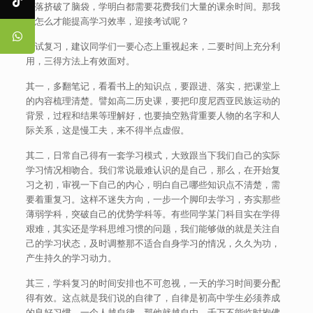
段落挤破了脑袋，学明白都需要花费我们大量的课余时间。那我
们怎么才能提高学习效率，迎接考试呢？
考试复习，建议同学们一要心态上重视起来，二要时间上充分利
用，三得方法上有效面对。
其一，多翻笔记，看看书上的知识点，要跟进、落实，把课堂上
的内容梳理清楚。譬如高二历史课，要把印度尼西亚民族运动的
背景，过程和结果等理解好，也要抽空熟背重要人物的名字和人
际关系，这是慢工夫，来不得半点虚假。
其二，日常自己得有一套学习模式，大致跟当下我们自己的实际
学习情况相吻合。我们常说最难认识的是自己，那么，在开始复
习之初，审视一下自己的内心，明白自己哪些知识点不清楚，需
要着重复习。这样不迷失方向，一步一个脚印去学习，夯实那些
薄弱学科，突破自己的优势学科等。有些同学某门科目实在学得
艰难，其实还是学科思维习惯的问题，我们能够做的就是关注自
己的学习状态，及时调整那不适合自身学习的情况，久久为功，
产生持久的学习动力。
其三，学科复习的时间安排也不可忽视，一天的学习时间要分配
得有效。这点就是我们说的自律了，自律是初高中学生必须养成
的良好习惯，一个人越自律，那他就越自由。千万不能临时抱佛