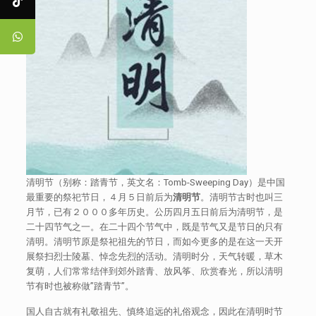
清明节（别称：踏青节，英文名：Tomb-Sweeping Day）是中国
最重要的祭祀节日，４月５日前后为
清明节
。清明节古时也叫三
月节，已有２０００多年历史。公历四月五日前后为清明节，是
二十四节气之一。在二十四个节气中，既是节气又是节日的只有
清明。清明节原是祭祀祖先的节日，而如今更多的是在这一天开
展祭扫烈士陵墓、悼念先烈的活动。清明时分，天气转暖，草木
复萌，人们常常结伴到郊外踏青、放风筝、欣赏春光，所以清明
节有时也被称做”踏青节”。
国人自古就有礼敬祖先、慎终追远的礼俗观念，因此在清明时节