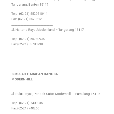
Tangerang, Banten 15117
Telp: (62-21) 5529510/11
Fax: (62-21) 5529512
___________________________
Jl. Hartono Raya ,Modernland – Tangerang 15117
Telp. (62-21) 55780936
Fax (62-21) 55780938
SEKOLAH HARAPAN BANGSA
MODERNHILL
___________________________
Jl. Bukit Raya I, Pondok Cabe, Modernhill – Pamulang 15419
Telp. (62-21) 7403035
Fax (62-21) 740266
___________________________