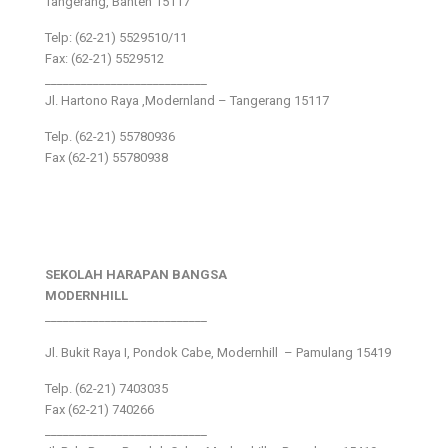
Tangerang, Banten 15117
Telp: (62-21) 5529510/11
Fax: (62-21) 5529512
___________________________
Jl. Hartono Raya ,Modernland – Tangerang 15117
Telp. (62-21) 55780936
Fax (62-21) 55780938
SEKOLAH HARAPAN BANGSA
MODERNHILL
___________________________
Jl. Bukit Raya I, Pondok Cabe, Modernhill – Pamulang 15419
Telp. (62-21) 7403035
Fax (62-21) 740266
___________________________