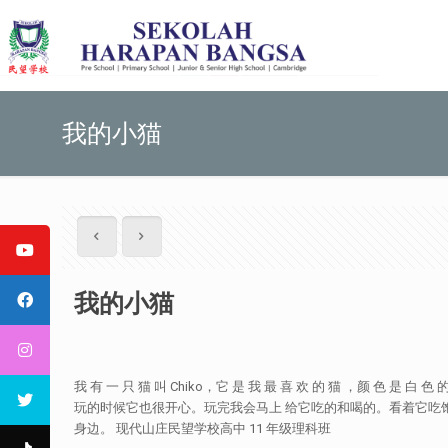
我的小猫
我的小猫
我 有 一 只 猫 叫 Chiko，它 是 我 最 喜 欢 的 猫 ，颜 色 是 白 色
玩的时候它也很开心。玩完我会马上 给它吃的和喝的。看着它吃饱喝足的样子，
身边。 现代山庄民望学校高中 11 年级理科班