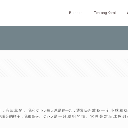
Beranda
Tentang Kami
 的 ，毛 茸 茸 的 。 我和 Chiko 每天总是在一起，通常我会 准 备 一 个 小 球 和 Chik
我很高兴。 Chiko 是 一 只 聪 明 的 猫 。 它 总 是 对 玩 球 感 到