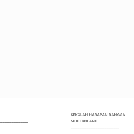
SEKOLAH HARAPAN BANGSA
________________
MODERNLAND
___________________________