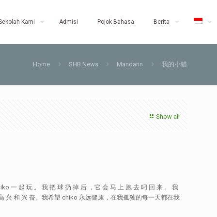
Sekolah Kami
Admisi
Pojok Bahasa
Berita
Home
SHB News
Mandarin
我的小猫
Show all
o 一 起 玩 。 我 把 球 扔 掉 后 ，它 会 马 上 跑 去 叼 回 来 。 我
 高 兴 和 兴 奋。我希望 chiko 永远健康，在我孤独的每一天都在我