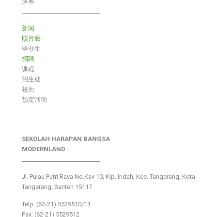
探索
___________________________
新闻
照片廊
毕业生
招聘
课程
招生处
校历
预定活动
SEKOLAH HARAPAN BANGSA
MODERNLAND
___________________________
Jl. Pulau Putri Raya No.Kav 10, Klp. Indah, Kec. Tangerang, Kota
Tangerang, Banten 15117
Telp: (62-21) 5529510/11
Fax: (62-21) 5529512