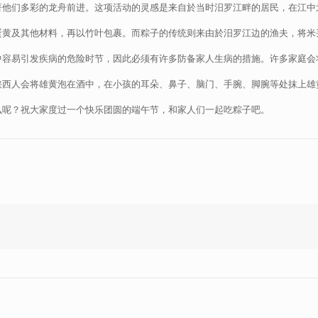
著他们多彩的龙舟前进。这项活动的灵感是来自於当时汨罗江畔的居民，在江中
蛋黄及其他材料，再以竹叶包裹。而粽子的传统则来由於汨罗江边的渔夫，将米
中容易引发疾病的危险时节，因此必须有许多防备家人生病的措施。许多家庭会
陕西人会将雄黄泡在酒中，在小孩的耳朵、鼻子、脑门、手腕、脚腕等处抹上雄
么呢？祝大家度过一个快乐团圆的端午节，和家人们一起吃粽子吧。