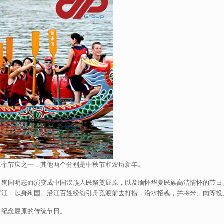
三个节庆之一，其他两个分别是中秋节和农历新年。
日殉国明志而演变成中国汉族人民祭奠屈原，以及缅怀华夏民族高洁情怀的节日
罗江，以身殉国。沿江百姓纷纷引舟竞渡前去打捞，沿水招魂，并将米、肉等投
了纪念屈原的传统节日。