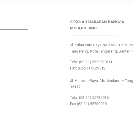
SEKOLAH HARAPAN BANGSA
________________
MODERNLAND
___________________________
Jl. Pulau Putri Raya No.Kav 10, Klp. I
Tangerang, Kota Tangerang, Banten 
Telp: (62-21) 5529510/11
Fax: (62-21) 5529512
___________________________
Jl. Hartono Raya ,Modernland – Tan
15117
Telp. (62-21) 55780936
Fax (62-21) 55780938