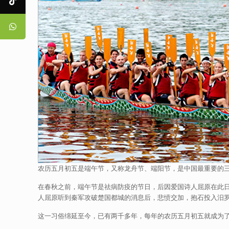
农历五月初五是端午节，又称龙舟节、端阳节，是中国最重要的
在春秋之前，端午节是祛病防疫的节日，后因爱国诗人屈原在此
人屈原听到秦军攻破楚国都城的消息后，悲愤交加，抱石投入汨
这一习俗绵延至今，已有两千多年，每年的农历五月初五就成为