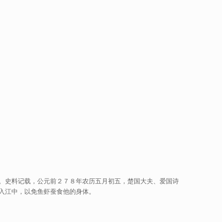
。史料记载，公元前２７８年农历五月初五，楚国大夫、爱国诗
入江中，以免鱼虾蚕食他的身体。