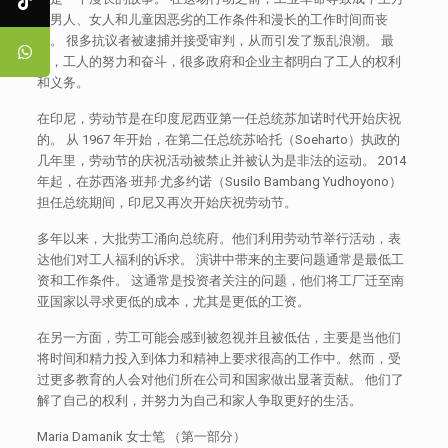
的男人、女人和儿童因恶劣的工作条件和漫长的工作时间而丧
生。 很多抗议者被逮捕并接受审判，从而引发了叛乱浪潮。 最
后，工人的努力和奋斗，很多政府和企业主都明白了工人的权利
和义务。
在印尼，劳动节是在印度尼西亚第一任总统苏加诺时代开始庆祝
的。 从 1967 年开始，在第二任总统苏哈托（Soeharto）执政的
几年里，劳动节的庆祝活动被禁止并被认为是非法的运动。 2014
年起，在苏西洛·班邦·尤多约诺（Susilo Bambang Yudhoyono）
担任总统期间，印尼又再次开始庆祝劳动节。
多年以来，大批劳工涌向总统府。他们利用劳动节举行活动，表
达他们对工人福利的诉求。 演讲中带来的主要问题通常是最低工
资和工作条件。 这通常是投资者关注的问题，他们将工厂迁至南
亚国家以寻求更低的成本，尤其是更低的工资。
在另一方面，劳工可能会感到被忽视并且被低估，主要是当他们
将时间和精力投入到体力和精神上要求很高的工作中。然而，受
过更多教育的人会对他们所在公司和国家做出显著贡献。 他们了
解了自己的权利，并努力为自己和家人争取更好的生活。
Maria Damanik 女士笔 （第一部分）