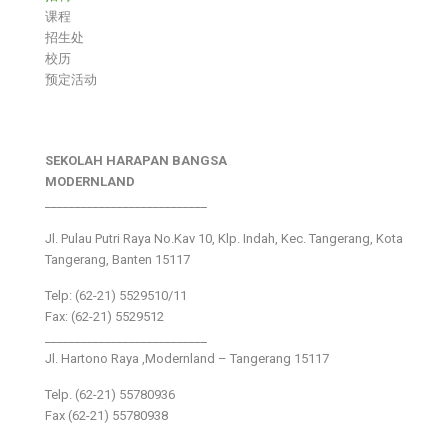
课程
招生处
校历
预定活动
SEKOLAH HARAPAN BANGSA
MODERNLAND
___________________________
Jl. Pulau Putri Raya No.Kav 10, Klp. Indah, Kec. Tangerang, Kota
Tangerang, Banten 15117
Telp: (62-21) 5529510/11
Fax: (62-21) 5529512
___________________________
Jl. Hartono Raya ,Modernland – Tangerang 15117
Telp. (62-21) 55780936
Fax (62-21) 55780938