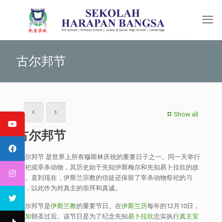
古尔邦节
Show all
古尔邦节
古尔邦节 是世界上所有穆斯林庆祝的重要日子之一。同一天举行
祭祀或宰杀动物，其历史始于先知伊斯梅尔和先知易卜拉欣的故
事。直到现在，伊斯兰宗教的信徒还保留了宰杀动物祭祀的习
俗，以此作为对真主的崇拜和真诚。
古尔邦节是
伊斯兰教
的重要节日。在
伊斯兰历
每年的12月10日，
麦加
朝圣过后。该节日是为了纪念先知
易卜拉欣
忠实执行
真主
安