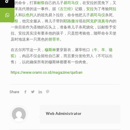
拉
的命令，打算
献祭
自己的儿子
易司马仪
，在安拉的宽免下，又
用羊羔代替的这一事件。据《
古兰经
》记载，
安拉
为了考验
阿拉
伯人
和
以色列
人的祖先易卜拉欣，命令他把儿子
易司马仪
杀死、
献祭
，他完全服从，将儿子带到
耶路撒冷
现在
阿克萨清真寺
内的
一块目前作为圣物的石头上，准备将儿子杀死烧化，以献祭予安
拉。安拉其实没有要杀他的孩子，只是想考验他，随即命令天使
及时地送来一只黑色的
替罪羊
。
在古尔邦节这一天，
穆斯林
要穿新衣，屠宰牲口（
牛
、
羊
、
骆
驼
），肉品不仅会留给自己家，而且要分发给穷人（不可以出
售），以此确保所有的穆斯林都要有一份肉食。
https://www.orami.co.id/magazine/qurban
Share
Web Administrator