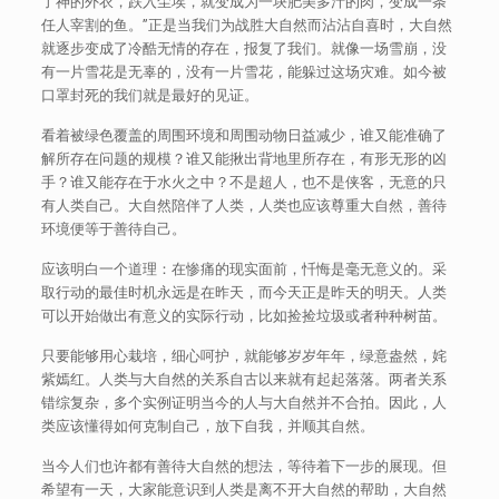
了神的外衣，跌入尘埃，就变成为一块肥美多汁的肉，变成一条
任人宰割的鱼。”正是当我们为战胜大自然而沾沾自喜时，大自然
就逐步变成了冷酷无情的存在，报复了我们。就像一场雪崩，没
有一片雪花是无辜的，没有一片雪花，能躲过这场灾难。如今被
口罩封死的我们就是最好的见证。
看着被绿色覆盖的周围环境和周围动物日益减少，谁又能准确了
解所存在问题的规模？谁又能揪出背地里所存在，有形无形的凶
手？谁又能存在于水火之中？不是超人，也不是侠客，无意的只
有人类自己。大自然陪伴了人类，人类也应该尊重大自然，善待
环境便等于善待自己。
应该明白一个道理：在惨痛的现实面前，忏悔是毫无意义的。采
取行动的最佳时机永远是在昨天，而今天正是昨天的明天。人类
可以开始做出有意义的实际行动，比如捡捡垃圾或者种种树苗。
只要能够用心栽培，细心呵护，就能够岁岁年年，绿意盎然，姹
紫嫣红。人类与大自然的关系自古以来就有起起落落。两者关系
错综复杂，多个实例证明当今的人与大自然并不合拍。因此，人
类应该懂得如何克制自己，放下自我，并顺其自然。
当今人们也许都有善待大自然的想法，等待着下一步的展现。但
希望有一天，大家能意识到人类是离不开大自然的帮助，大自然