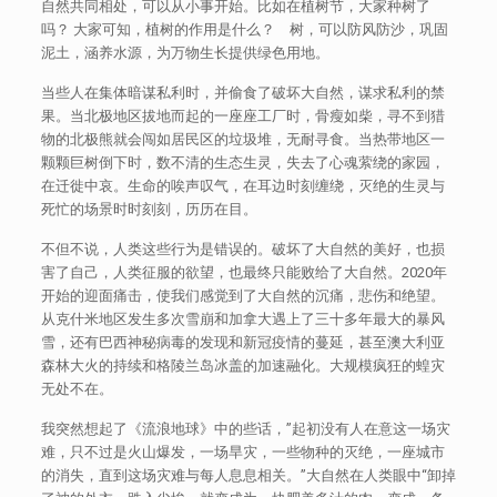
自然共同相处，可以从小事开始。比如在植树节，大家种树了
吗？ 大家可知，植树的作用是什么？ 树，可以防风防沙，巩固
泥土，涵养水源，为万物生长提供绿色用地。
当些人在集体暗谋私利时，并偷食了破坏大自然，谋求私利的禁
果。当北极地区拔地而起的一座座工厂时，骨瘦如柴，寻不到猎
物的北极熊就会闯如居民区的垃圾堆，无耐寻食。当热带地区一
颗颗巨树倒下时，数不清的生态生灵，失去了心魂萦绕的家园，
在迁徙中哀。生命的唉声叹气，在耳边时刻缠绕，灭绝的生灵与
死忙的场景时时刻刻，历历在目。
不但不说，人类这些行为是错误的。破坏了大自然的美好，也损
害了自己，人类征服的欲望，也最终只能败给了大自然。2020年
开始的迎面痛击，使我们感觉到了大自然的沉痛，悲伤和绝望。
从克什米地区发生多次雪崩和加拿大遇上了三十多年最大的暴风
雪，还有巴西神秘病毒的发现和新冠疫情的蔓延，甚至澳大利亚
森林大火的持续和格陵兰岛冰盖的加速融化。大规模疯狂的蝗灾
无处不在。
我突然想起了《流浪地球》中的些话，”起初没有人在意这一场灾
难，只不过是火山爆发，一场旱灾，一些物种的灭绝，一座城市
的消失，直到这场灾难与每人息息相关。”大自然在人类眼中“卸掉