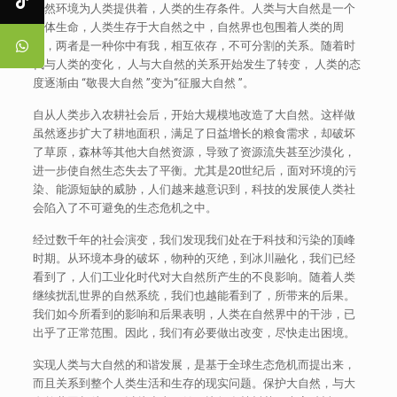
自然环境为人类提供着，人类的生存条件。人类与大自然是一个
整体生命，人类生存于大自然之中，自然界也包围着人类的周
围，两者是一种你中有我，相互依存，不可分割的关系。随着时
代与人类的变化， 人与大自然的关系开始发生了转变， 人类的态
度逐渐由 “敬畏大自然 ”变为“征服大自然 ”。
自从人类步入农耕社会后，开始大规模地改造了大自然。这样做
虽然逐步扩大了耕地面积，满足了日益增长的粮食需求，却破坏
了草原，森林等其他大自然资源，导致了资源流失甚至沙漠化，
进一步使自然生态失去了平衡。尤其是20世纪后，面对环境的污
染、能源短缺的威胁，人们越来越意识到，科技的发展使人类社
会陷入了不可避免的生态危机之中。
经过数千年的社会演变，我们发现我们处在于科技和污染的顶峰
时期。从环境本身的破坏，物种的灭绝，到冰川融化，我们已经
看到了，人们工业化时代对大自然所产生的不良影响。随着人类
继续扰乱世界的自然系统，我们也越能看到了，所带来的后果。
我们如今所看到的影响和后果表明，人类在自然界中的干涉，已
出乎了正常范围。因此，我们有必要做出改变，尽快走出困境。
实现人类与大自然的和谐发展，是基于全球生态危机而提出来，
而且关系到整个人类生活和生存的现实问题。保护大自然，与大