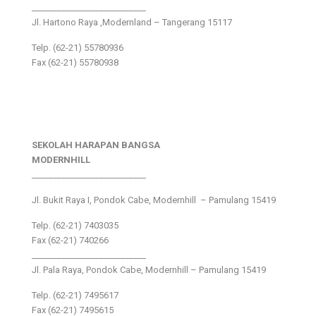
___________________________
Jl. Hartono Raya ,Modernland – Tangerang 15117
Telp. (62-21) 55780936
Fax (62-21) 55780938
SEKOLAH HARAPAN BANGSA
MODERNHILL
___________________________
Jl. Bukit Raya I, Pondok Cabe, Modernhill – Pamulang 15419
Telp. (62-21) 7403035
Fax (62-21) 740266
___________________________
Jl. Pala Raya, Pondok Cabe, Modernhill – Pamulang 15419
Telp. (62-21) 7495617
Fax (62-21) 7495615