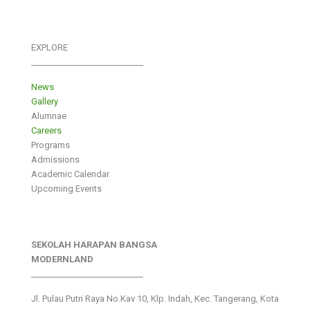
EXPLORE
___________________________
News
Gallery
Alumnae
Careers
Programs
Admissions
Academic Calendar
Upcoming Events
SEKOLAH HARAPAN BANGSA
MODERNLAND
___________________________
Jl. Pulau Putri Raya No.Kav 10, Klp. Indah, Kec. Tangerang, Kota