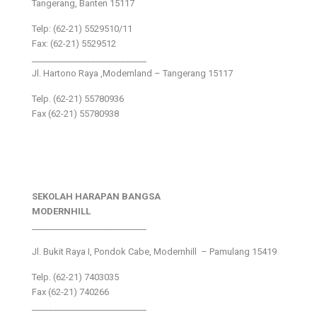
Tangerang, Banten 15117
Telp: (62-21) 5529510/11
Fax: (62-21) 5529512
___________________________
Jl. Hartono Raya ,Modernland – Tangerang 15117
Telp. (62-21) 55780936
Fax (62-21) 55780938
SEKOLAH HARAPAN BANGSA
MODERNHILL
___________________________
Jl. Bukit Raya I, Pondok Cabe, Modernhill – Pamulang 15419
Telp. (62-21) 7403035
Fax (62-21) 740266
___________________________