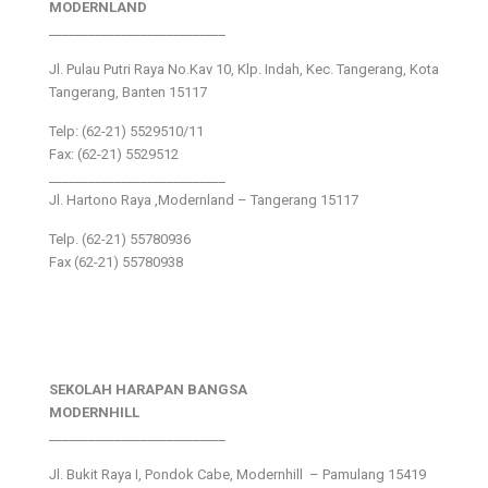
MODERNLAND
___________________________
Jl. Pulau Putri Raya No.Kav 10, Klp. Indah, Kec. Tangerang, Kota
Tangerang, Banten 15117
Telp: (62-21) 5529510/11
Fax: (62-21) 5529512
___________________________
Jl. Hartono Raya ,Modernland – Tangerang 15117
Telp. (62-21) 55780936
Fax (62-21) 55780938
SEKOLAH HARAPAN BANGSA
MODERNHILL
___________________________
Jl. Bukit Raya I, Pondok Cabe, Modernhill – Pamulang 15419