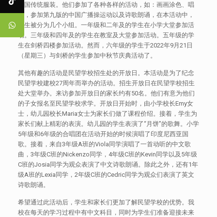
中国传统服装。他们参加了各种各样的活动，如：画画涂色、唱
歌，参加第九版的中国广播操运动以及诗歌朗诵，在本活动中，
学生被分为几个小组。一年级和二年及的学生在小学大堂参加活
动。三年级和四年及的学生在教室及大堂参加活动。五年级的学
生在剑桥四楼参加活动。然而，六年级的学生于2022年9月21日
（星期三）与剑桥的学生参加中秋节庆典活动了。
其他有趣的活动是民望学校招生处的开放日。本活动是为了纪念
民望学校建校27周年而举办的活动。招生开放日在民望学校招生
处大堂举办。来访参加开放日的家长约有50名。他们有意为他们
的子女报名至民望学校求学。开放日开始时，由小学校长Emy女
士，幼儿园校长Maria女士为家长们做了课程价绍。接着，学生为
家长们献上精彩的表演。幼儿园的学生表演了“月饼”的歌舞。小学
5年级和6年级的合唱团在活动开始的时候演唱了印度尼西亚国
歌。接着，来自3年级A班的Viola同学演唱了一首动听的中文歌
曲，3年级C班的Nickenzo同学，4年级C班的Kevin同学以及5年级
C班的Josia同学为观众表演了中文诗歌朗诵。除此之外，还有1年
级A班的Lexia同学，2年级C班的Cedric同学为观众们表演了英文
诗歌朗诵。
希望通过此活动后，学生和家长们更加了解民望学校的优势。我
校在每天的学习过程中有中文科目，同时为学生们准备迎接未来