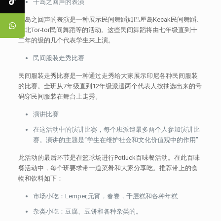
千岛之回声的表演
千岛之回声的表演是一种展示民间舞蹈如巴厘岛Kecak民间舞蹈、
苏北Tor-tor民间舞蹈等的活动。这些民间舞蹈将由七年级直到十
二年的级的几个代表学生来上演。
民间服装走秀比赛
民间服装走秀比赛是一种通过走秀给大家展示印尼各种民间服装
的比赛。全班从7年级直到12年级派遣两个代表人按抽选出来的号
码穿民间服装在舞台上走秀。
演讲比赛
在这活动中的演讲比赛，每个班派遣最多两个人参加演讲比
赛。演讲的主题是“学生在维护社会和文化价值观中的作用”
此活动的最后环节是在篮球场进行Potluck百味餐活动。在此百味
餐活动中，每个班要求带一道菜肴和大家分享吃。推荐带上的食
物和饮料如下：
市场小吃：Lemper,元宵，春卷，千层糕和各种年糕
杂类小吃：豆腐、豆饼和各种杂类的。