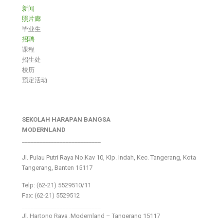
新闻
照片廊
毕业生
招聘
课程
招生处
校历
预定活动
SEKOLAH HARAPAN BANGSA
MODERNLAND
___________________________
Jl. Pulau Putri Raya No.Kav 10, Klp. Indah, Kec. Tangerang, Kota
Tangerang, Banten 15117
Telp: (62-21) 5529510/11
Fax: (62-21) 5529512
___________________________
Jl. Hartono Raya ,Modernland – Tangerang 15117