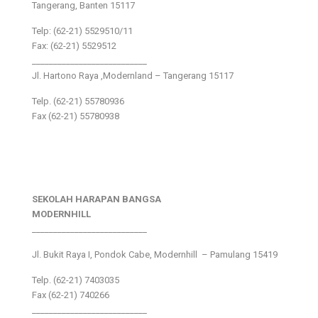
Tangerang, Banten 15117
Telp: (62-21) 5529510/11
Fax: (62-21) 5529512
___________________________
Jl. Hartono Raya ,Modernland – Tangerang 15117
Telp. (62-21) 55780936
Fax (62-21) 55780938
SEKOLAH HARAPAN BANGSA
MODERNHILL
___________________________
Jl. Bukit Raya I, Pondok Cabe, Modernhill – Pamulang 15419
Telp. (62-21) 7403035
Fax (62-21) 740266
___________________________