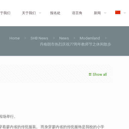
于我们
关于我们
报名处
语言角
新闻
Home
SHB News
News
Modernland
丹格朗市热烈庆祝77周年教师节之休闲散步
Show all
器园场举行。
须穿着廖内省的传统服装。 而身穿廖内省的传统服饰是我校的小学