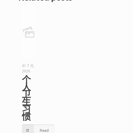
31 7 月,
2026
个
人
卫
生
习
惯
Read