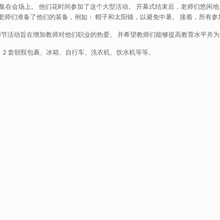
上。 他们花时间参加了这个大型活动。 开幕式结束后，老师们悠闲地走遍了TMP Tar
校的老师们准备了他们的装备，例如： 帽子和太阳镜，以避免中暑。 接着，所有参
 77 届 教师节活动旨在增加教师对他们职业的热爱。 并希望教师们能够提高教育水
 2 套朝覲包裹、冰箱、自行车、洗衣机、饮水机等等。