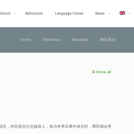
School
Admission
Language Corner
News
Home
SHB News
Mandarin
网络霸凌
Show all
陌生，特別是在社交媒体上，每当有爭议事件发生时，网民都会爭