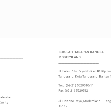
SEKOLAH HARAPAN BANGSA
________________
MODERNLAND
___________________________
Jl. Pulau Putri Raya No.Kav 10, Klp. I
Tangerang, Kota Tangerang, Banten 
Telp: (62-21) 5529510/11
Fax: (62-21) 5529512
s
___________________________
alendar
Jl. Hartono Raya ,Modernland – Tan
vents
15117