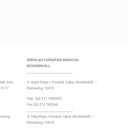
SEKOLAH HARAPAN BANGSA
MODERNHILL
___________________________
ndah, Kec.
Jl. Bukit Raya I, Pondok Cabe, Modernhill –
15117
Pamulang 15419
Telp. (62-21) 7403035
Fax (62-21) 740266
___________________________
gerang
Jl. Pala Raya, Pondok Cabe, Modernhill –
Pamulang 15419