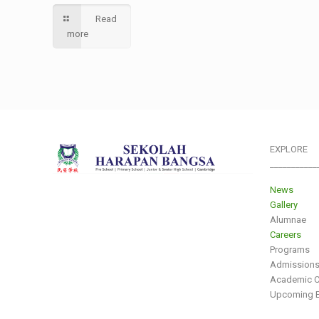
Read
more
EXPLORE
___________
News
Gallery
Alumnae
Careers
Programs
Admission
Academic C
Upcoming E