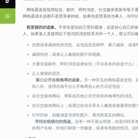
网络霸凌是指用短信、邮件、即时消息、社交媒体更新等电子通
网络霸凌永远都不是受害者的错。如果你是受害的当事人，你可
留意骚扰的迹象。
不管你是怕自己受到霸凌，还是担心自己的
人。如果某人直接用以下形式的消息联系另外一个人，那么可以
仇恨或者威胁性的消息。这包括恶意称呼、暴力威胁，或者
威胁性的，或者让人尴尬的图片和视频。
大量垃圾邮件、即时消息或者短信（不论具体内容是什么）
让人难堪的谎言。
留心公开在线侮辱的迹象。
另一种常见的网络霸凌是指，
和八卦。使用在线平台公开侮辱他人的方式还包括：
在社交媒体网站、博客或其他公共空间发布侮辱性的消息。
在社交媒体网站上，或通过短信分享令人尴尬或者露骨的图
针对目标，创建满是诽谤性图片、辱骂和谣言的网站。
寻找在线模仿的痕迹。
还有一种不那么明显，但是同样具
的用户名称，给他们制造一些尴尬，或者有危险的情况。这