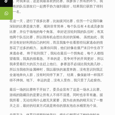
球。对我来说，这是我最喜欢的比赛。我参加了所有的环节。我
所有的队伍朋友们一起携手协力做到最好，结果我们获胜了得到
第一名。
在这一天，进行了很多比赛，比如拔河比赛，但另一个让我印象
深刻的比赛是接力赛。 规则非常简单，每个队伍有 4 名成员参加
比赛，并位于场地的每个角落。 幸好还没轮到我的队伍时，有其
他两个队伍比赛，所以我有机会想出良好的策略。 虽然如此，我
并没有好好利用自己的时间，而且我集中在看那些玩家逃命的情
形花了过多的精力。 如果你问我，他们好像在僵尸末日中生存下
来逃命者。 终于轮到我了，我站在最后一个拐角处，每个人都指
望着我，我真的很着急。 不幸的是，竞争对手的开局更好，所以
我承受着巨大的压力去赶上他们。 参赛选手必须比我先跑几秒，
所以当我收到金属棒时，我以最快的速度奔跑，没有意识到我正
全速地奔向人群，没有时间停下来了。 结果，像保龄球一样我不
得不摔倒。地下。 幸运的是，没有人受伤，我只受了几处瘀伤。
最后一场的比赛终于开始了。委员会宣布了这是一场水上比赛。
游戏的隐藏目的是要让所有人不得不湿透。同时也非常有趣。据
我所看，无论结局什么都无关紧要，因为在炎热的晴天玩了一整
天之后，最好的结束方式就是将你的朋友泡在水桶里泡个澡。
总而言之，体育日很顺利地举行，师生们都度过了愉快的时光。