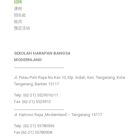
招聘
课程
招生处
校历
预定活动
SEKOLAH HARAPAN BANGSA
MODERNLAND
___________________________
Jl. Pulau Putri Raya No.Kav 10, Klp. Indah, Kec. Tangerang, Kota
Tangerang, Banten 15117
Telp: (62-21) 5529510/11
Fax: (62-21) 5529512
___________________________
Jl. Hartono Raya ,Modernland – Tangerang 15117
Telp. (62-21) 55780936
Fax (62-21) 55780938